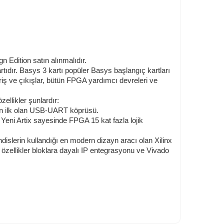
gn Edition satın alınmalıdır.
tıdır. Basys 3 kartı popüler Basys başlangıç kartları
riş ve çıkışlar, bütün FPGA yardımcı devreleri ve
zellikler şunlardır:
 için ilk olan USB-UART köprüsü.
Yeni Artix sayesinde FPGA 15 kat fazla lojik
slerin kullandığı en modern dizayn aracı olan Xilinx
Bu özellikler bloklara dayalı IP entegrasyonu ve Vivado