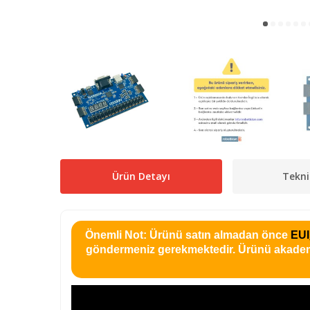
Ürün Detayı
Tekni
Önemli Not: Ürünü satın almadan önce
EUI
göndermeniz gerekmektedir. Ürünü akade