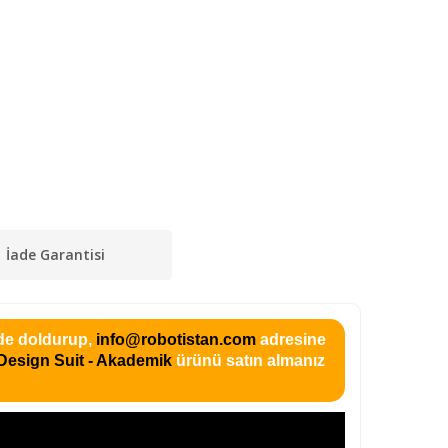
İade Garantisi
ilde doldurup,
info@robotistan.com
adresine
 Design Suit - Akademik
ürünü satın almanız