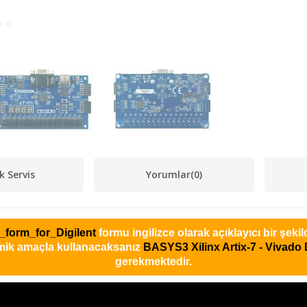
k Servis
Yorumlar
(0)
_form_for_Digilent
formu ingilizce olarak açıklayıcı bir şek
mik amaçla kullanacaksanız
BASYS3 Xilinx Artix-7 - Vivado
gerekmektedir.