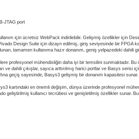
SB-JTAG port
lanım için ücretsiz WebPack indirilebilir. Gelişmiş özellikler için Desi
ivado Design Suite için dizayn edilmiş, giriş seviyesinde bir FPGA kar
bulunan, tamamen kullanıma hazır donanım, geniş yelpazedeki dahili gi
cilere profesyonel mühendisliğin daha iyi bir temsilini sunmaktadır. Bu ö
arı ve dahili çıkışlar, sayıca arttırılmış harici portlar ve Basys serisi
ıfına geçiş sayesinde, Basys3 gelişmiş bir donanım kapasitesi sunar. 
s3 kartındaki en önemli değişim, dünya üzerinde profesyonel mühendi
do geliştirilmiş kullanıcı tecrübesi ve genişletilmiş özellikler sunar. 