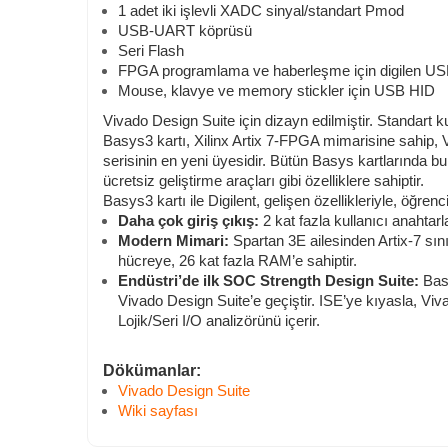
1 adet iki işlevli XADC sinyal/standart Pmod
USB-UART köprüsü
Seri Flash
FPGA programlama ve haberleşme için digilen U
Mouse, klavye ve memory stickler için USB HID
Vivado Design Suite için dizayn edilmiştir. Standart kul
Basys3 kartı, Xilinx Artix 7-FPGA mimarisine sahip, V
serisinin en yeni üyesidir. Bütün Basys kartlarında 
ücretsiz geliştirme araçları gibi özelliklere sahiptir.
Basys3 kartı ile Digilent, gelişen özellikleriyle, öğren
Daha çok giriş çıkış:
2 kat fazla kullanıcı anahtarl
Modern Mimari:
Spartan 3E ailesinden Artix-7 sın
hücreye, 26 kat fazla RAM’e sahiptir.
Endüstri’de ilk SOC Strength Design Suite:
Basy
Vivado Design Suite’e geçiştir. ISE’ye kıyasla, Viva
Lojik/Seri I/O analizörünü içerir.
Dökümanlar:
Vivado Design Suite
Wiki sayfası