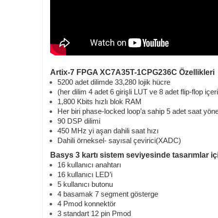
Artix-7 FPGA XC7A35T-1CPG236C Özellikleri
5200 adet dilimde 33,280 lojik hücre
(her dilim 4 adet 6 girişli LUT ve 8 adet flip-flop içeri
1,800 Kbits hızlı blok RAM
Her biri phase-locked loop’a sahip 5 adet saat yöne
90 DSP dilimi
450 MHz yi aşan dahili saat hızı
Dahili örneksel- sayısal çevirici(XADC)
Basys 3 kartı sistem seviyesinde tasarımlar iç
16 kullanıcı anahtarı
16 kullanıcı LED’i
5 kullanıcı butonu
4 basamak 7 segment gösterge
4 Pmod konnektör
3 standart 12 pin Pmod