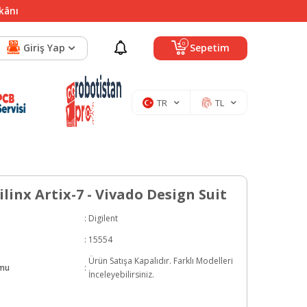
mkânı
0
Giriş Yap
Sepetim
TR
TL
linx Artix-7 - Vivado Design Suit
:
Digilent
:
15554
Ürün Satışa Kapalıdır. Farklı Modelleri
umu
:
İnceleyebilirsiniz.