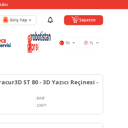
mkânı
0
Giriş Yap
Sepetim
TR
TL
acur3D ST 80 - 3D Yazıcı Reçinesi -
:
BASF
:
23671