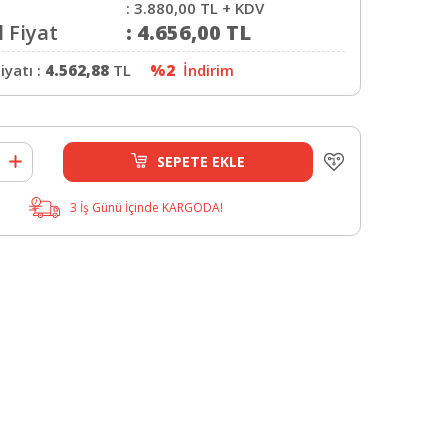
:
3.880,00
TL + KDV
 Fiyat
:
4.656,00
TL
iyatı :
4.562,88
TL
%2
İndirim
SEPETE EKLE
3 İş Günü İçinde KARGODA!