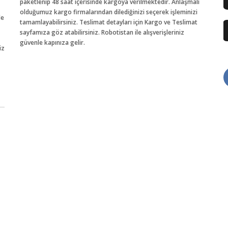
paketlenip 48 saat içerisinde kargoya verilmektedir. Anlaşmalı
olduğumuz kargo firmalarından dilediğinizi seçerek işleminizi
de
tamamlayabilirsiniz. Teslimat detayları için Kargo ve Teslimat
sayfamıza göz atabilirsiniz. Robotistan ile alışverişleriniz
güvenle kapınıza gelir.
iz