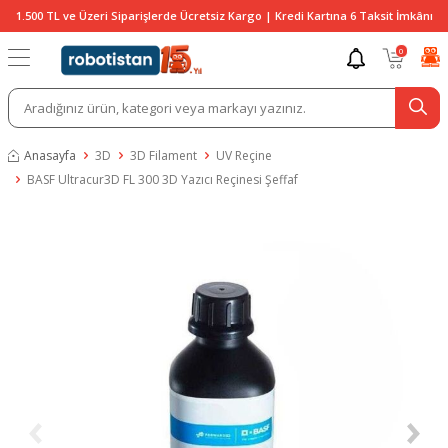
1.500 TL ve Üzeri Siparişlerde Ücretsiz Kargo | Kredi Kartına 6 Taksit İmkânı
0
Anasayfa
3D
3D Filament
UV Reçine
BASF Ultracur3D FL 300 3D Yazıcı Reçinesi Şeffaf