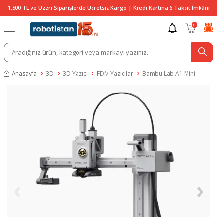
1.500 TL ve Üzeri Siparişlerde Ücretsiz Kargo | Kredi Kartına 6 Taksit İmkânı
0
Anasayfa
3D
3D Yazıcı
FDM Yazıcılar
Bambu Lab A1 Mini