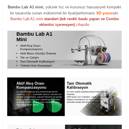
Bambu Lab A1 mini,
yüksek hız ve kusursuz hassasiyeti kompakt
3D yazıcı
bir tasarımla sunan mükemmel bir fiyat/performans
dır.
Bambu Lab A1 mini
standart (tek renkli baskı yapan ve Combo
eklentisi içermeyen)
cihazdır.
Bambu Lab A1
Mini
Aktif Akış Oranı
Kompanzasyonu
Aktif Motor Gürültü Önleme
Tak ve Çalıştır
Tam Otomatik Kalibrasyon
Yüksek Hızlı Hassasiyet
Aktif Akış Oranı
Tam Otomatik
Kompanzasyonu
Kalibrasyon
A1 mini 3D baskıda akış kontrolünde devrim
A1 mini çeşitli kalibrasyonları kendi başına
yaratıyor.
Nozzle
üzerindeki basıncı ölçmek için
halleder.
yüksek çözünürlüklü, yüksek frekanslı bir girdap
HER baskı için Z-ofsetini, yatak seviyesini,
akımı sensörü kullanıyor. Algoritma, doğrulukla
titreşim rezonansını ve nozul basıncını
ekstrüde etmek için akış hıznı okumalara göre
otomatik olarak titizlikle kalibre eder.
aktif olarak telafi ediyor.