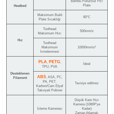
Bambu Pürüzsüz PEI
Plate
Heatbed
Maksimum Build
80°C
Plate Sıcaklığı
Toolhead
500mm/s
Maksimum Hızı
Hız
Toolhead
Maksimum
10000mm/s²
İvmelenmesi
PLA
PETG
,
,
İdeal
TPU, PVA
Desteklenen
ABS
, ASA, PC,
Filament
PA, PET,
Tavsiye edilmez
Karbon/Cam Elyaf
Takviyeli Polimer
Düşük Kare Hızı
Kamera (1080P'ye
İzleme Kamerası
Kadar)
Zaman Atlamalı