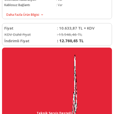
Kablosuz Bağlantı
:
Var
Dokunmatik Ekran
:
Var
Daha Fazla Ürün Bilgisi
Fiyat
:
10.633,87
TL + KDV
KDV Dahil Fiyat
:
15.946,46
TL
İndirimli Fiyat
:
12.760,65
TL
Teknik Servis Desteği