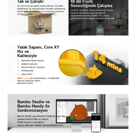
Tak ve Çalıştır
49 dB Fısıltı
Sessizliğinde Çalışma
A1 mini size önceden monte edilmiş, önceden
karelenmiş ve hassasiyetle önceden ayarlanmış
A1 mini, her tahrik motoru arasındaki küçük
olarak gelir. İlk baskınız için kurulumu yalnızca
bireysel farklılıklara uyacak şekilde
20 dakika sürer.
parametreleri kalibre edebilir. Bu, motor
gürültüsünün istenmeyen sertliğini telafi eder.
Yatak Sapanı, Core XY
Hız ve
Kalitesiyle
Tamamen Metal Raylar
Sağlam Çerçeve
Nozzle Basınç Sensörü
İvmeölçerler
Güçlü MCU
Özel
filament
ler kullanmadan, 14 dakikalık
benchy baskıları yapan
gelişmiş sistem
Bambu Studio ve
Bambu Handy ile
Senkronizasyon
Bambu Studio veya Bambu Handy’de yazıcınızı
uzaktan kontrol edin ve izleyin.
Dahili kamera aracılığıyla
zaman atlamalı videolar da kaydedebilirsiniz.