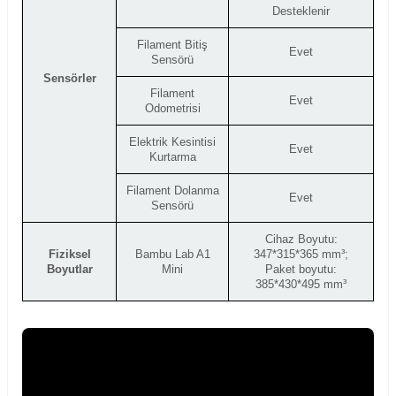
Desteklenir
Filament Bitiş
Evet
Sensörü
Sensörler
Filament
Evet
Odometrisi
Elektrik Kesintisi
Evet
Kurtarma
Filament Dolanma
Evet
Sensörü
Cihaz Boyutu:
Fiziksel
Bambu Lab A1
347*315*365 mm³;
Boyutlar
Mini
Paket boyutu:
385*430*495 mm³