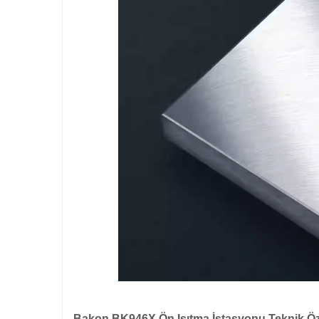
Bakon BK946X Ön Isıtma İstasyonu Teknik Özel