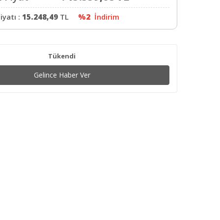
iyatı :
15.248,49
TL
%2
İndirim
Tükendi
Gelince Haber Ver