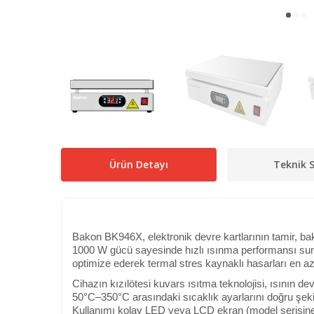
Ürün Detayı
Teknik S
Bakon BK946X, elektronik devre kartlarının tamir, ba
1000 W gücü sayesinde hızlı ısınma performansı sunar 
optimize ederek termal stres kaynaklı hasarları en aza
Cihazın kızılötesi kuvars ısıtma teknolojisi, ısının dev
50°C–350°C arasındaki sıcaklık ayarlarını doğru şeki
Kullanımı kolay LED veya LCD ekran (model serisine gör