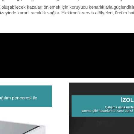
 oluşabilecek kazaları önlemek için koruyucu kenarlıklarla güçlendiri
eyinde kararlı sıcaklık sağlar. Elektronik servis atölyeleri, üretim hat