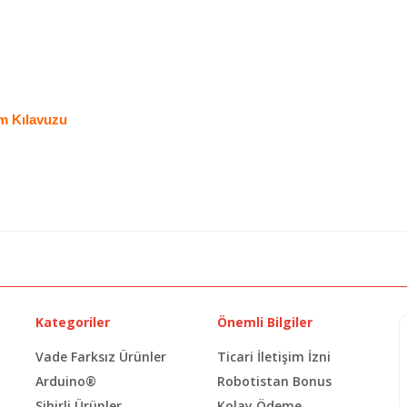
ım Kılavuzu
Kategoriler
Önemli Bilgiler
Vade Farksız Ürünler
Ticari İletişim İzni
Arduino®
Robotistan Bonus
Sihirli Ürünler
Kolay Ödeme