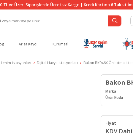
0 TL ve Üzeri Siparişlerde Ücretsiz Kargo | Kredi Kartına 6 Taksit İ
og
Arıza Kaydı
Kurumsal
Lehim İstasyonları
Dijital Havya İstasyonları
Bakon BK946X Ön Isıtma İsta
Bakon BK
Marka
Ürün Kodu
Fiyat
KDV Dahil