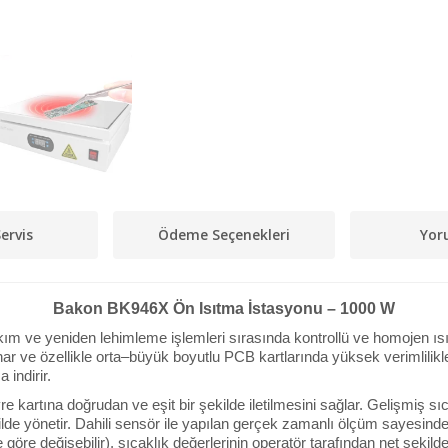
ervis
Ödeme Seçenekleri
Yor
Bakon BK946X Ön Isıtma İstasyonu – 1000 W
kım ve yeniden lehimleme işlemleri sırasında kontrollü ve homojen ıs
ve özellikle orta–büyük boyutlu PCB kartlarında yüksek verimlilikle ç
 indirir.
re kartına doğrudan ve eşit bir şekilde iletilmesini sağlar. Gelişmiş sı
lde yönetir. Dahili sensör ile yapılan gerçek zamanlı ölçüm sayesind
e değişebilir), sıcaklık değerlerinin operatör tarafından net şekilde 