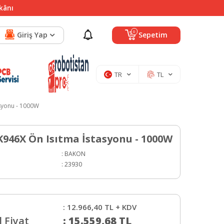
mkânı
0
Giriş Yap
Sepetim
TR
TL
syonu - 1000W
946X Ön Isıtma İstasyonu - 1000W
:
BAKON
:
23930
:
12.966,40
TL + KDV
 Fiyat
:
15.559,68
TL