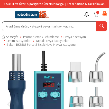
1.500 TL ve Üzeri Siparişlerde Ücretsiz Kargo | Kredi Kartına 6 Taksit İmkânı
0
Anasayfa
Prototipleme / Lehimleme
Havya / İstasyon
Lehim İstasyonları
Dijital Havya İstasyonları
Bakon BK858S Portatif Sıcak Hava Havya İstasyonu