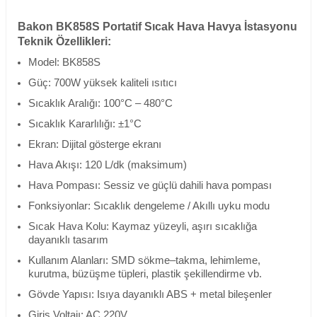
Bakon BK858S Portatif Sıcak Hava Havya İstasyonu
Teknik Özellikleri:
Model: BK858S
Güç: 700W yüksek kaliteli ısıtıcı
Sıcaklık Aralığı: 100°C – 480°C
Sıcaklık Kararlılığı: ±1°C
Ekran: Dijital gösterge ekranı
Hava Akışı: 120 L/dk (maksimum)
Hava Pompası: Sessiz ve güçlü dahili hava pompası
Fonksiyonlar: Sıcaklık dengeleme / Akıllı uyku modu
Sıcak Hava Kolu: Kaymaz yüzeyli, aşırı sıcaklığa
dayanıklı tasarım
Kullanım Alanları: SMD sökme–takma, lehimleme,
kurutma, büzüşme tüpleri, plastik şekillendirme vb.
Gövde Yapısı: Isıya dayanıklı ABS + metal bileşenler
Giriş Voltajı: AC 220V