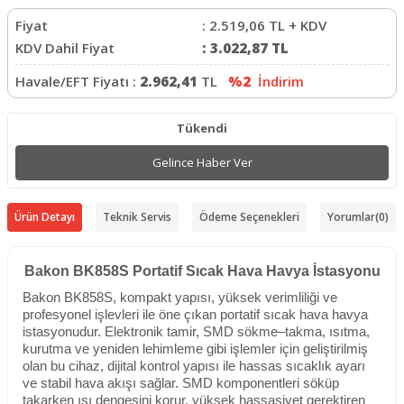
Fiyat
:
2.519,06
TL + KDV
KDV Dahil Fiyat
:
3.022,87
TL
Havale/EFT Fiyatı :
2.962,41
TL
%2
İndirim
Tükendi
Gelince Haber Ver
Ürün Detayı
Teknik Servis
Ödeme Seçenekleri
Yorumlar
(0)
Bakon BK858S Portatif Sıcak Hava Havya İstasyonu
Bakon BK858S, kompakt yapısı, yüksek verimliliği ve
profesyonel işlevleri ile öne çıkan portatif sıcak hava havya
istasyonudur. Elektronik tamir, SMD sökme–takma, ısıtma,
kurutma ve yeniden lehimleme gibi işlemler için geliştirilmiş
olan bu cihaz, dijital kontrol yapısı ile hassas sıcaklık ayarı
ve stabil hava akışı sağlar. SMD komponentleri söküp
takarken ısı dengesini korur, yüksek hassasiyet gerektiren