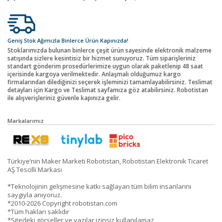
Geniş Stok Ağımızla Binlerce Ürün Kapınızda!
Stoklarımızda bulunan binlerce çeşit ürün sayesinde elektronik malzeme
satışında sizlere kesintisiz bir hizmet sunuyoruz. Tüm siparişleriniz
standart gönderim prosedürlerimize uygun olarak paketlenip 48 saat
içerisinde kargoya verilmektedir. Anlaşmalı olduğumuz kargo
firmalarından dilediğinizi seçerek işleminizi tamamlayabilirsiniz. Teslimat
detayları için Kargo ve Teslimat sayfamıza göz atabilirsiniz. Robotistan
ile alışverişleriniz güvenle kapınıza gelir.
Markalarımız
Türkiye’nin Maker Marketi Robotistan, Robotistan Elektronik Ticaret
AŞ Tescilli Markası
*Teknolojinin gelişmesine katkı sağlayan tüm bilim insanlarını
saygıyla anıyoruz.
*2010-2026 Copyright robotistan.com
*Tüm hakları saklıdır
*Sitedeki görseller ve yazılar izinsiz kullanılamaz