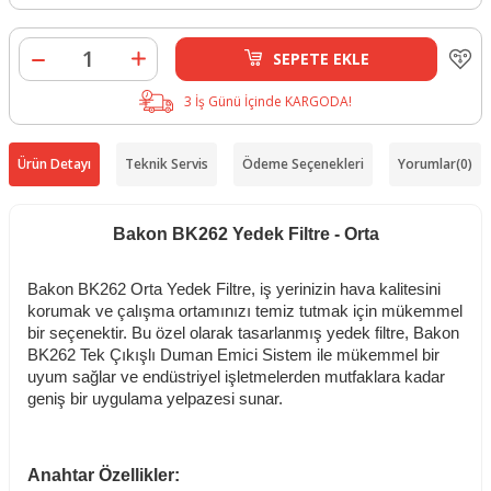
SEPETE EKLE
3 İş Günü İçinde KARGODA!
Ürün Detayı
Teknik Servis
Ödeme Seçenekleri
Yorumlar
(0)
Bakon BK262 Yedek Filtre - Orta
Bakon BK262 Orta Yedek Filtre, iş yerinizin hava kalitesini
korumak ve çalışma ortamınızı temiz tutmak için mükemmel
bir seçenektir. Bu özel olarak tasarlanmış yedek filtre, Bakon
BK262 Tek Çıkışlı Duman Emici Sistem ile mükemmel bir
uyum sağlar ve endüstriyel işletmelerden mutfaklara kadar
geniş bir uygulama yelpazesi sunar.
Anahtar Özellikler: