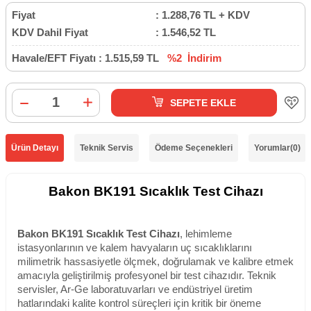
Fiyat
:
1.288,76
TL + KDV
KDV Dahil Fiyat
:
1.546,52
TL
Havale/EFT Fiyatı :
1.515,59
TL
%2
İndirim
SEPETE EKLE
Ürün Detayı
Teknik Servis
Ödeme Seçenekleri
Yorumlar
(0)
Bakon BK191 Sıcaklık Test Cihazı
Bakon BK191 Sıcaklık Test Cihazı
, lehimleme
istasyonlarının ve kalem havyaların uç sıcaklıklarını
milimetrik hassasiyetle ölçmek, doğrulamak ve kalibre etmek
amacıyla geliştirilmiş profesyonel bir test cihazıdır. Teknik
servisler, Ar-Ge laboratuvarları ve endüstriyel üretim
hatlarındaki kalite kontrol süreçleri için kritik bir öneme