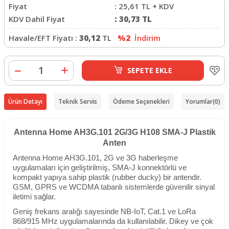
Fiyat
:
25,61
TL + KDV
KDV Dahil Fiyat
:
30,73
TL
Havale/EFT Fiyatı :
30,12
TL
%2
İndirim
SEPETE EKLE
Ürün Detayı
Teknik Servis
Ödeme Seçenekleri
Yorumlar
(0)
Antenna Home AH3G.101 2G/3G H108 SMA-J Plastik
Anten
Antenna Home AH3G.101, 2G ve 3G haberleşme
uygulamaları için geliştirilmiş, SMA-J konnektörlü ve
kompakt yapıya sahip plastik (rubber ducky) bir antendir.
GSM, GPRS ve WCDMA tabanlı sistemlerde güvenilir sinyal
iletimi sağlar.
Geniş frekans aralığı sayesinde NB-IoT, Cat.1 ve LoRa
868/915 MHz uygulamalarında da kullanılabilir. Dikey ve çok