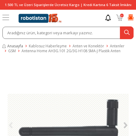
1.500 TL ve Üzeri Siparişlerde Ücretsiz Kargo | Kredi Kartına 6 Taksit İmkânı
0
Anasayfa
Kablosuz Haberleşme
Anten ve Konektör
Antenler
GSM
Antenna Home AH3G.101 2G/3G H108 SMA-J Plastik Anten