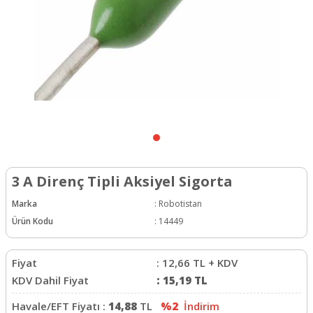
3 A Direnç Tipli Aksiyel Sigorta
Marka
:
Robotistan
Ürün Kodu
:
14449
Fiyat
:
12,66
TL + KDV
KDV Dahil Fiyat
:
15,19
TL
Havale/EFT Fiyatı :
14,88
TL
%2
İndirim