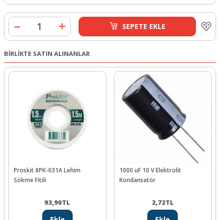
SEPETE EKLE
BİRLİKTE SATIN ALINANLAR
Proskit 8PK-031A Lehim
1000 uF 10 V Elektrolit
Sökme Fitili
Kondansatör
93,90
TL
2,72
TL
Ekle
Ekle