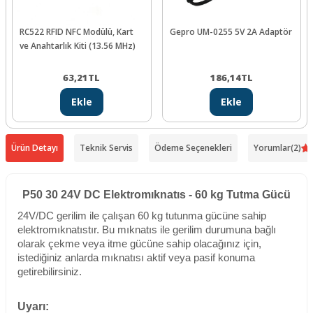
RC522 RFID NFC Modülü, Kart
Gepro UM-0255 5V 2A Adaptör
ve Anahtarlık Kiti (13.56 MHz)
63,21
TL
186,14
TL
Ekle
Ekle
Ürün Detayı
Teknik Servis
Ödeme Seçenekleri
Yorumlar
(2)
P50 30 24V DC Elektromıknatıs - 60 kg Tutma Gücü
24V/DC gerilim ile çalışan 60 kg tutunma gücüne sahip
elektromıknatıstır. Bu mıknatıs ile gerilim durumuna bağlı
olarak çekme veya itme gücüne sahip olacağınız için,
istediğiniz anlarda mıknatısı aktif veya pasif konuma
getirebilirsiniz.
Uyarı: