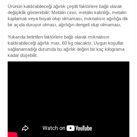
Ürünün kaldırabileceği ağırlık çeşitli faktörlere bağlı olarak
değişiklik gösterebilir: Metalin cinsi, metalin kalınlığı, metalin
kaplamalı veya boyalı olup olmaması, mıknatısın ağırlığa dik
bir açıda duruyor olması, ağırlığın dengeli olup olmaması.
Yukarıda belirtilen faktörlere bağlı olarak mıknatısın
kaldırabileceği ağırlık max. 60 kg olacaktır. Uygun koşullar
sağlanamadığı durumda bu ağırlık değeri bir kaç kilograma
kadar düşebilir.