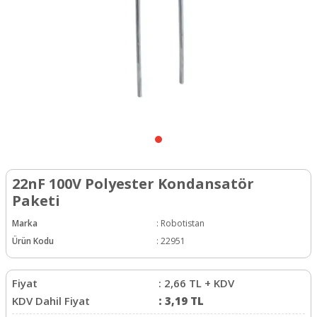
22nF 100V Polyester Kondansatör
Paketi
Marka
:
Robotistan
Ürün Kodu
:
22951
Fiyat
:
2,66
TL + KDV
KDV Dahil Fiyat
:
3,19
TL