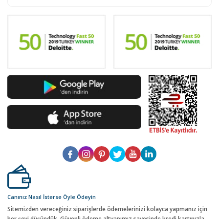
Canınız Nasıl İsterse Öyle Ödeyin
Sitemizden vereceğiniz siparişlerde ödemelerinizi kolayca yapmanız için
her şeyi düşündük. Güvenli ödeme altyapımız sayesinde kredi kartınızla