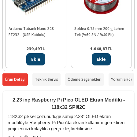
Arduino Tabanlı Nano 328
Soldex 0.75 mm 200 g Lehim
FT232 - (USB Kablolu)
Teli (%60 SN / %40 Pb)
239,49
TL
1.040,87
TL
Ekle
Ekle
Ürün Detayı
Teknik Servis
Ödeme Seçenekleri
Yorumlar
(0)
2.23 inç Raspberry Pi Pico OLED Ekran Modülü -
118x32 SPI/I2C
118X32 piksel çözünürlüğe sahip 2.23” OLED ekran
modülüyle Raspberry Pi Pico’da ekran kullanımı gerektiren
projelerinizi kolaylıkla gerçekleştirebilirsiniz.