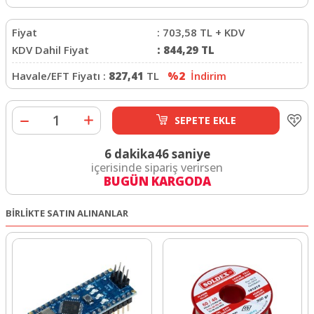
Fiyat
:
703,58
TL + KDV
KDV Dahil Fiyat
:
844,29
TL
Havale/EFT Fiyatı :
827,41
TL
%2
İndirim
SEPETE EKLE
6 dakika
46 saniye
içerisinde sipariş verirsen
BUGÜN KARGODA
BİRLİKTE SATIN ALINANLAR