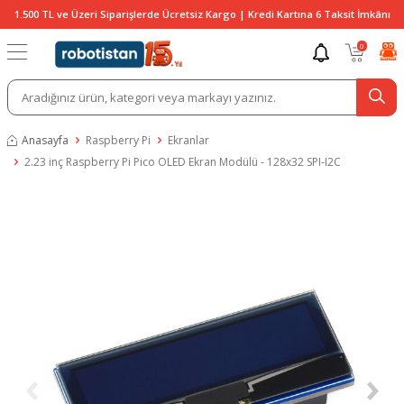
1.500 TL ve Üzeri Siparişlerde Ücretsiz Kargo | Kredi Kartına 6 Taksit İmkânı
0
Anasayfa
Raspberry Pi
Ekranlar
2.23 inç Raspberry Pi Pico OLED Ekran Modülü - 128x32 SPI-I2C