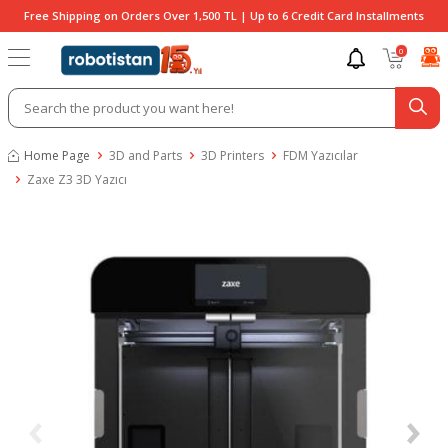
Free Shipping on Orders Over 1,500 TL | Up to 6 Credit Card Installments
0
Home Page
3D and Parts
3D Printers
FDM Yazıcılar
Zaxe Z3 3D Yazıcı