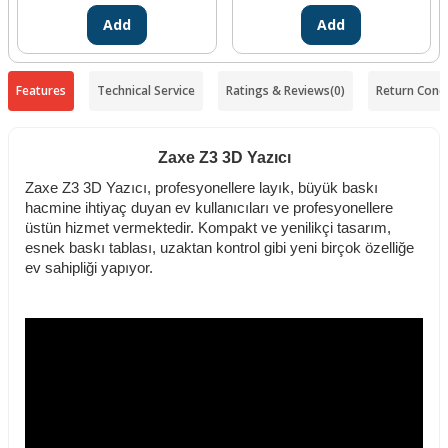
Add
Add
Features
Technical Service
Ratings & Reviews
(0)
Return Condi
Zaxe Z3 3D Yazıcı
Zaxe Z3 3D Yazıcı, profesyonellere layık, büyük baskı
hacmine ihtiyaç duyan ev kullanıcıları ve profesyonellere
üstün hizmet vermektedir. Kompakt ve yenilikçi tasarım,
esnek baskı tablası, uzaktan kontrol gibi yeni birçok özelliğe
ev sahipliği yapıyor.