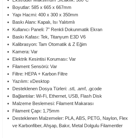
Boyutlar: 585 x 665 x 667mm
Yapı Hacmi: 400 x 300 x 350mm
Baskı Alanı: Kapalı, Isı Yalıtımlı
Kullanıcı Paneli: 7" Renkli Dokunmatik Ekran
Baskı Kafası: Tek, Titanyum E3D V6
Kalibrasyon: Tam Otomatik & Z Eğim
Kamera: Var
Elektrik Kesintisi Koruması: Var
Filament Sensörü: Var
Filtre: HEPA + Karbon Filtre
Yazılım: xDesktop
Desteklenen Dosya Türleri: .stl, .amf, .gcode
Bağlantılar: Wi-Fi, Ethernet, USB, Flash Disk
Malzeme Beslemesi: Filament Makarası
Filament Çapı: 1,75mm
Desteklenen Malzemeler: PLA, ABS, PETG, Naylon, Flex
ve Karbonfiber, Ahşap, Bakır, Metal Dolgulu Filamentler