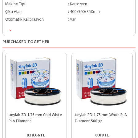
Makine Tipi
:
Kartezyen
Çıktı Alanı
:
400x300x350mm
Otomatik Kalibrasyon
:
Var
Kablosuz Bağlantı
:
Var
Dokunmatik Ekran
:
Var
PURCHASED TOGETHER
tinylab 3D 1.75 mm Cold White
tinylab 3D 1.75 mm White PLA
PLA Filament
Filament 500 gr
938.66
TL
0.00
TL