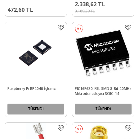
2.338,62
TL
472,60
TL
3.189,29
TL
%
8
Raspberry Pi RP2040 İşlemci
PIC16F630 I/SL SMD 8-Bit 20MHz
Mikrodenetleyici SOIC-14
TÜKENDİ
TÜKENDİ
%
0