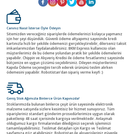
Canınız Nasıl İsterse Öyle Ödeyin
Sitemizden vereceğiniz siparişlerde ödemelerinizi kolayca yapmanız
için her şeyi düşündük. Güvenli ödeme altyapımız sayesinde kredi
kartınızla hızlı bir şekilde ödemenizi gerçekleştirebilir, dilerseniz taksit
imkanlarımızdan faydalanabilirsiniz. BKM Express kullanıcısı olan
müşterilerimiz de bu ödeme yolundan pratik bir şekilde ödemelerini
yapabilir. Chippin ve Alışveriş Kredisi ile ödeme fırsatlarımız sayesinde
bütçenize en uygun çözümü seçebilirsiniz. Dileyen müşterilerimiz
Kapıda Ödeme seçeneğini tercih ederek ürününü teslim alırken
ödemesini yapabilir. Robotistan'dan sipariş verme keyfi :)
Geniş Stok Ağımızla Binlerce Ürün Kapınızda!
Stoklarımızda bulunan binlerce çeşit ürün sayesinde elektronik
malzeme satışında sizlere kesintisiz bir hizmet sunuyoruz. Tüm
siparişleriniz standart gönderim prosedürlerimize uygun olarak
paketlenip 48 saat içerisinde kargoya verilmektedir. Anlaşmalı
olduğumuz kargo firmalarından dilediğinizi seçerek işleminizi
tamamlayabilirsiniz. Teslimat detayları için Kargo ve Teslimat
sayfamıza göz atabilirsiniz. Robotistan ile alışverişleriniz güvenle