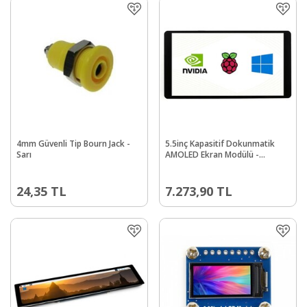
4mm Güvenli Tip Bourn Jack -
5.5inç Kapasitif Dokunmatik
Sarı
AMOLED Ekran Modülü -
1080×1920 Piksel - HDMI -
Sertleştirilmiş Cam Panel
24,35
TL
7.273,90
TL