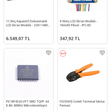
11.9inç Kapasitif Dokunmatik
0.96inç LCD Ekran Modülü -
LCD Ekran Modülü - 320×1480
160x80 Piksel - IPS HD
Piksel HDMI IPS Sertleştirilmiş
Sert Cam Kapak
6.549,07
TL
347,92
TL
%
27
PIC18F4520 I/PT SMD TQFP-44
FSC056YJ İzoleli Terminal Sıkma
8-Bit 40MHz Mikrodenetleyici
Pensesi