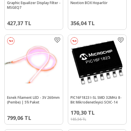
Graphic Equalizer Display Filter -
Nextion BOX Hoparlör
MSGEQ7
427,37
TL
356,04
TL
%
0
%
8
Esnek Filament LED - 3V 260mm
PIC16F1823 I-SL SMD 32MHz 8-
(Pembe) | 5’li Paket
Bit Mikrodenetleyici SOIC-14
170,30
TL
799,06
TL
185,56
TL