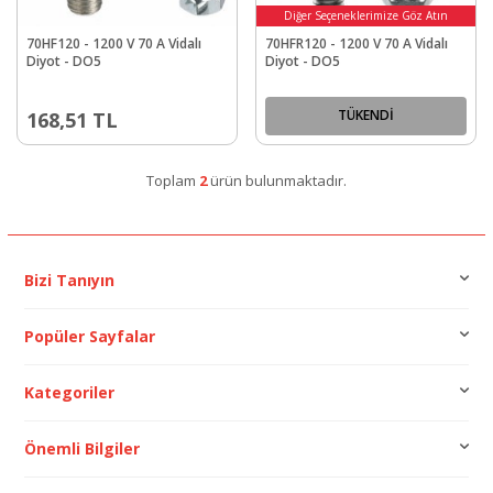
Diğer Seçeneklerimize Göz Atın
70HF120 - 1200 V 70 A Vidalı
70HFR120 - 1200 V 70 A Vidalı
Diyot - DO5
Diyot - DO5
TÜKENDİ
168,51
TL
Toplam
2
ürün bulunmaktadır.
Bizi Tanıyın
Popüler Sayfalar
Kategoriler
Önemli Bilgiler