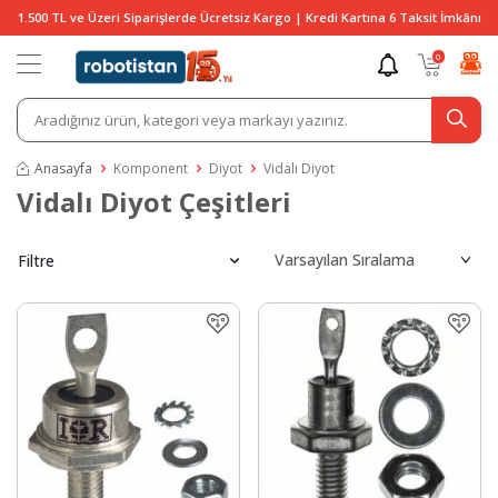
1.500 TL ve Üzeri Siparişlerde Ücretsiz Kargo | Kredi Kartına 6 Taksit İmkânı
0
Anasayfa
Komponent
Diyot
Vidalı Diyot
Vidalı Diyot Çeşitleri
Filtre