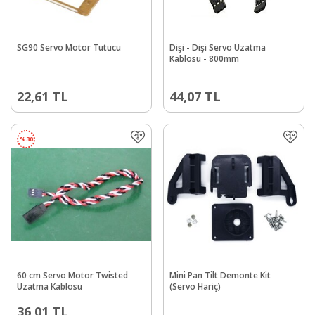
SG90 Servo Motor Tutucu
Dişi - Dişi Servo Uzatma
Kablosu - 800mm
22,61
TL
44,07
TL
%
30
60 cm Servo Motor Twisted
Mini Pan Tilt Demonte Kit
Uzatma Kablosu
(Servo Hariç)
36,01
TL