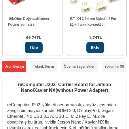
10kOhm Doğrusal/Lineer
JST-XH 2.54mm Soketli 2 Pin
Potansiyometre
Eğik Tunik Konnektör
99,74
TL
1,74
TL
Ekle
Ekle
Ürün Detayı
Teknik Servis
Ödeme Seçenekleri
Yorumlar
(0)
reComputer J202 -Carrier Board for Jetson
Nano/Xavier NX(without Power Adapter)
reComputer J202, yüksek performanslı, arayüz açısından
zengin bir taşıyıcı kartıdır,
HDMI 2.0, DisplayPort, Gigabit
Ethernet , 4 x USB 3.1 A, USB C, M.2 key E, M.2 ile
donatılmış bu ürün, Nvidia Jetson Nano / Xavier NX ile
uyumlu olarak çalışabilmektedir. Kart, görüntü sınıflandırma,