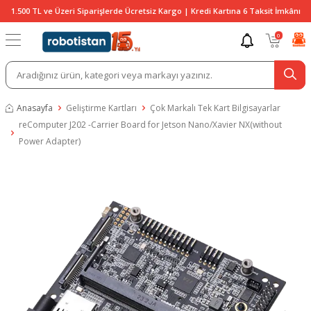
1.500 TL ve Üzeri Siparişlerde Ücretsiz Kargo | Kredi Kartına 6 Taksit İmkânı
0
Anasayfa
Geliştirme Kartları
Çok Markalı Tek Kart Bilgisayarlar
reComputer J202 -Carrier Board for Jetson Nano/Xavier NX(without
Power Adapter)