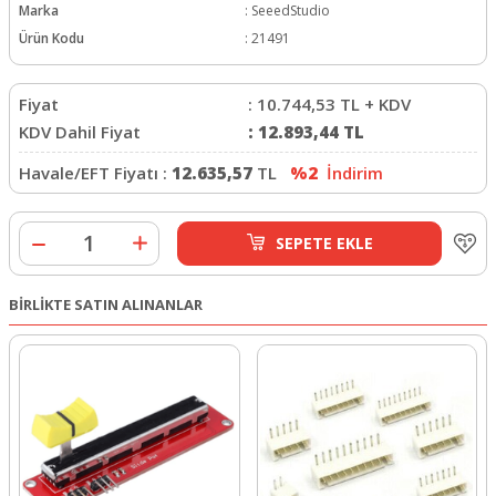
Marka
:
SeeedStudio
Ürün Kodu
:
21491
Fiyat
:
10.744,53
TL + KDV
KDV Dahil Fiyat
:
12.893,44
TL
Havale/EFT Fiyatı :
12.635,57
TL
%2
İndirim
SEPETE EKLE
BİRLİKTE SATIN ALINANLAR