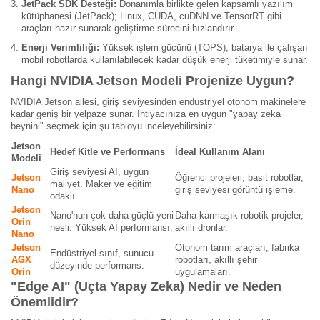
JetPack SDK Desteği:
Donanımla birlikte gelen kapsamlı yazılım
kütüphanesi (JetPack); Linux, CUDA, cuDNN ve TensorRT gibi
araçları hazır sunarak geliştirme sürecini hızlandırır.
Enerji Verimliliği:
Yüksek işlem gücünü (TOPS), batarya ile çalışan
mobil robotlarda kullanılabilecek kadar düşük enerji tüketimiyle sunar.
Hangi NVIDIA Jetson Modeli Projenize Uygun?
NVIDIA Jetson ailesi, giriş seviyesinden endüstriyel otonom makinelere
kadar geniş bir yelpaze sunar. İhtiyacınıza en uygun "yapay zeka
beynini" seçmek için şu tabloyu inceleyebilirsiniz:
Jetson
Hedef Kitle ve Performans
İdeal Kullanım Alanı
Modeli
Giriş seviyesi AI, uygun
Jetson
Öğrenci projeleri, basit robotlar,
maliyet. Maker ve eğitim
Nano
giriş seviyesi görüntü işleme.
odaklı.
Jetson
Nano'nun çok daha güçlü yeni
Daha karmaşık robotik projeler,
Orin
nesli. Yüksek AI performansı.
akıllı dronlar.
Nano
Jetson
Otonom tarım araçları, fabrika
Endüstriyel sınıf, sunucu
AGX
robotları, akıllı şehir
düzeyinde performans.
Orin
uygulamaları.
"Edge AI" (Uçta Yapay Zeka) Nedir ve Neden
Önemlidir?