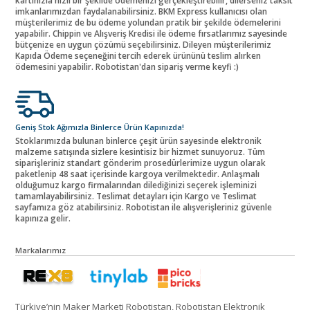
kartınızla hızlı bir şekilde ödemenizi gerçekleştirebilir, dilerseniz taksit
imkanlarımızdan faydalanabilirsiniz. BKM Express kullanıcısı olan
müşterilerimiz de bu ödeme yolundan pratik bir şekilde ödemelerini
yapabilir. Chippin ve Alışveriş Kredisi ile ödeme fırsatlarımız sayesinde
bütçenize en uygun çözümü seçebilirsiniz. Dileyen müşterilerimiz
Kapıda Ödeme seçeneğini tercih ederek ürününü teslim alırken
ödemesini yapabilir. Robotistan'dan sipariş verme keyfi :)
Geniş Stok Ağımızla Binlerce Ürün Kapınızda!
Stoklarımızda bulunan binlerce çeşit ürün sayesinde elektronik
malzeme satışında sizlere kesintisiz bir hizmet sunuyoruz. Tüm
siparişleriniz standart gönderim prosedürlerimize uygun olarak
paketlenip 48 saat içerisinde kargoya verilmektedir. Anlaşmalı
olduğumuz kargo firmalarından dilediğinizi seçerek işleminizi
tamamlayabilirsiniz. Teslimat detayları için Kargo ve Teslimat
sayfamıza göz atabilirsiniz. Robotistan ile alışverişleriniz güvenle
kapınıza gelir.
Markalarımız
Türkiye’nin Maker Marketi Robotistan, Robotistan Elektronik