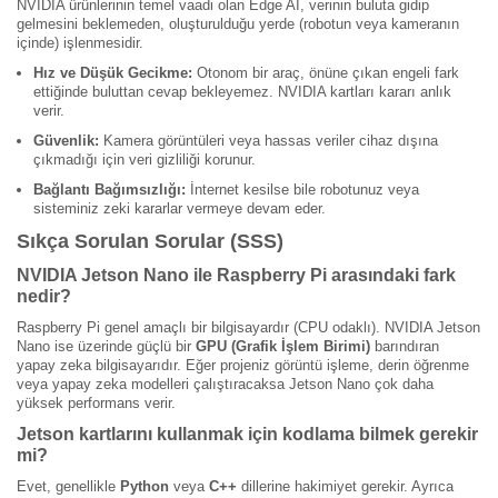
NVIDIA ürünlerinin temel vaadi olan Edge AI, verinin buluta gidip
gelmesini beklemeden, oluşturulduğu yerde (robotun veya kameranın
içinde) işlenmesidir.
Hız ve Düşük Gecikme:
Otonom bir araç, önüne çıkan engeli fark
ettiğinde buluttan cevap bekleyemez. NVIDIA kartları kararı anlık
verir.
Güvenlik:
Kamera görüntüleri veya hassas veriler cihaz dışına
çıkmadığı için veri gizliliği korunur.
Bağlantı Bağımsızlığı:
İnternet kesilse bile robotunuz veya
sisteminiz zeki kararlar vermeye devam eder.
Sıkça Sorulan Sorular (SSS)
NVIDIA Jetson Nano ile Raspberry Pi arasındaki fark
nedir?
Raspberry Pi genel amaçlı bir bilgisayardır (CPU odaklı). NVIDIA Jetson
Nano ise üzerinde güçlü bir
GPU (Grafik İşlem Birimi)
barındıran
yapay zeka bilgisayarıdır. Eğer projeniz görüntü işleme, derin öğrenme
veya yapay zeka modelleri çalıştıracaksa Jetson Nano çok daha
yüksek performans verir.
Jetson kartlarını kullanmak için kodlama bilmek gerekir
mi?
Evet, genellikle
Python
veya
C++
dillerine hakimiyet gerekir. Ayrıca