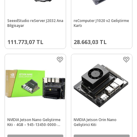
SeeedStudio reServer J2032 Ana
reComputer J1020 v2 Geliştirme
Bilgisayar
Kartı
111.773,07
TL
28.663,03
TL
NVIDIA Jetson Nano Geliştirme
NVIDIA Jetson Orin Nano
Kiti - 4GB – 945-13450-0000-
Geliştirici Kiti
100