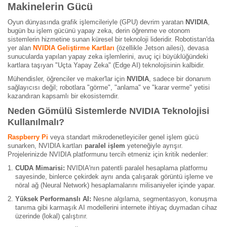
Makinelerin Gücü
Oyun dünyasında grafik işlemcileriyle (GPU) devrim yaratan
NVIDIA
,
bugün bu işlem gücünü yapay zeka, derin öğrenme ve otonom
sistemlerin hizmetine sunan küresel bir teknoloji lideridir. Robotistan'da
yer alan
NVIDIA Geliştirme Kartları
(özellikle Jetson ailesi), devasa
sunucularda yapılan yapay zeka işlemlerini, avuç içi büyüklüğündeki
kartlara taşıyan "Uçta Yapay Zeka" (Edge AI) teknolojisinin kalbidir.
Mühendisler, öğrenciler ve maker'lar için
NVIDIA
, sadece bir donanım
sağlayıcısı değil; robotlara "görme", "anlama" ve "karar verme" yetisi
kazandıran kapsamlı bir ekosistemdir.
Neden Gömülü Sistemlerde NVIDIA Teknolojisi
Kullanılmalı?
Raspberry Pi
veya standart mikrodenetleyiciler genel işlem gücü
sunarken, NVIDIA kartları
paralel işlem
yeteneğiyle ayrışır.
Projelerinizde NVIDIA platformunu tercih etmeniz için kritik nedenler:
CUDA Mimarisi:
NVIDIA'nın patentli paralel hesaplama platformu
sayesinde, binlerce çekirdek aynı anda çalışarak görüntü işleme ve
nöral ağ (Neural Network) hesaplamalarını milisaniyeler içinde yapar.
Yüksek Performanslı AI:
Nesne algılama, segmentasyon, konuşma
tanıma gibi karmaşık AI modellerini internete ihtiyaç duymadan cihaz
üzerinde (lokal) çalıştırır.