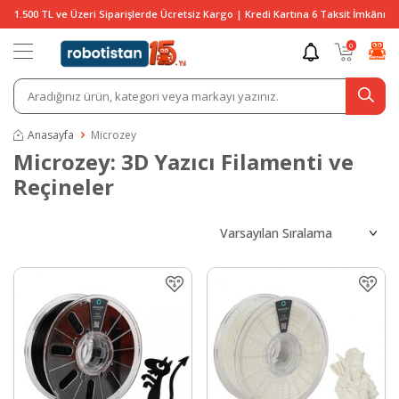
1.500 TL ve Üzeri Siparişlerde Ücretsiz Kargo | Kredi Kartına 6 Taksit İmkânı
0
Anasayfa
Microzey
Microzey: 3D Yazıcı Filamenti ve
Reçineler