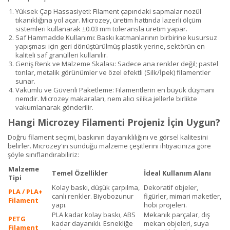
Yüksek Çap Hassasiyeti: Filament çapındaki sapmalar nozül
tıkanıklığına yol açar. Microzey, üretim hattında lazerli ölçüm
sistemleri kullanarak ±0.03 mm toleransla üretim yapar.
Saf Hammadde Kullanımı: Baskı katmanlarının birbirine kusursuz
yapışması için geri dönüştürülmüş plastik yerine, sektörün en
kaliteli saf granülleri kullanılır.
Geniş Renk ve Malzeme Skalası: Sadece ana renkler değil; pastel
tonlar, metalik görünümler ve özel efektli (Silk/İpek) filamentler
sunar.
Vakumlu ve Güvenli Paketleme: Filamentlerin en büyük düşmanı
nemdir. Microzey makaraları, nem alıcı silika jellerle birlikte
vakumlanarak gönderilir.
Hangi Microzey Filamenti Projeniz İçin Uygun?
Doğru filament seçimi, baskının dayanıklılığını ve görsel kalitesini
belirler. Microzey'in sunduğu malzeme çeşitlerini ihtiyacınıza göre
şöyle sınıflandırabiliriz:
Malzeme
Temel Özellikler
İdeal Kullanım Alanı
Tipi
Kolay baskı, düşük çarpılma,
Dekoratif objeler,
PLA / PLA+
canlı renkler. Biyobozunur
figürler, mimari maketler,
Filament
yapı.
hobi projeleri.
PLA kadar kolay baskı, ABS
Mekanik parçalar, dış
PETG
kadar dayanıklı. Esnekliğe
mekan objeleri, suya
Filament