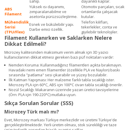
sahip.
dayanıklı kaplar.
Yüksek ısı dayanımı,
Otomotiv parçaları, sıcak
ABS
zımparalanabilme ve
ortamlarda çalışacak
Filament
asetonla pürüzsüzleştirme.
kutular.
Mühendislik
Telefon kılıfları,
Esnek ve bükülebilir yapı.
Serisi
tekerlekler, conta ve
Darbe emici özellik.
(TPU/Flex)
giyilebilir teknolojiler.
Filament Kullanırken ve Saklarken Nelere
Dikkat Edilmeli?
Microzey kalitesinden maksimum verim almak için 3D yazıcı
kullanıcılarının dikkat etmesi gereken bazı püf noktaları vardır:
Nemden Koruma: Kullanmadığınız filamentleri açıkta bırakmayın.
Havadaki nemi emen filamentler (özellikle PLA ve Naylon) baskı
sırasında "patlama" sesi çıkarabilir ve yüzey bozulabilir.
İlk Katman Yapışması: Her malzeme farklı tabla sıcaklığı ister.
Microzey PLA için 60°C, ABS için 100°C civarı tabla sıcaklığı önerilir.
Nozül Sıcaklığı: Makaranın üzerinde yazan üretici tavsiyelerine
(Örn: PLA için 190-220°C) mutlaka uyun.
Sıkça Sorulan Sorular (SSS)
Microzey Türk malı mı?
Evet, Microzey markası Türkiye merkezlidir ve üretimi Türkiye'de
gerçekleştirilmektedir. Yerli üretim olması, stok sürekliliği ve taze
ürün tedariği açısından büyük avantaj sağlar.