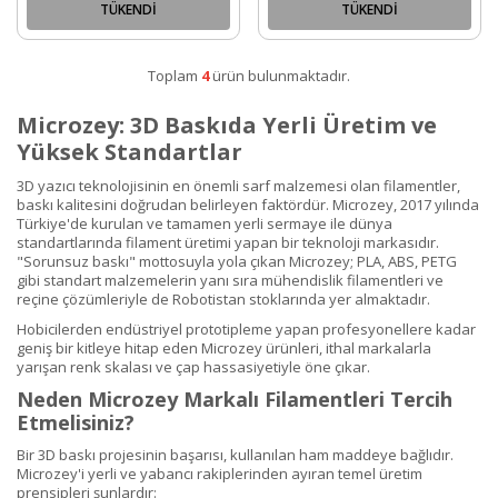
TÜKENDİ
TÜKENDİ
Toplam
4
ürün bulunmaktadır.
Microzey: 3D Baskıda Yerli Üretim ve
Yüksek Standartlar
3D yazıcı teknolojisinin en önemli sarf malzemesi olan filamentler,
baskı kalitesini doğrudan belirleyen faktördür. Microzey, 2017 yılında
Türkiye'de kurulan ve tamamen yerli sermaye ile dünya
standartlarında filament üretimi yapan bir teknoloji markasıdır.
"Sorunsuz baskı" mottosuyla yola çıkan Microzey; PLA, ABS, PETG
gibi standart malzemelerin yanı sıra mühendislik filamentleri ve
reçine çözümleriyle de Robotistan stoklarında yer almaktadır.
Hobicilerden endüstriyel prototipleme yapan profesyonellere kadar
geniş bir kitleye hitap eden Microzey ürünleri, ithal markalarla
yarışan renk skalası ve çap hassasiyetiyle öne çıkar.
Neden Microzey Markalı Filamentleri Tercih
Etmelisiniz?
Bir 3D baskı projesinin başarısı, kullanılan ham maddeye bağlıdır.
Microzey'i yerli ve yabancı rakiplerinden ayıran temel üretim
prensipleri şunlardır: