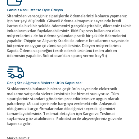
Canınız Nasıl İsterse Öyle Ödeyin
Sitemizden vereceğiniz siparişlerde ödemelerinizi kolayca yapmanız
için her şeyi düşündük. Güvenli ödeme altyapımız sayesinde kredi
kartınızla hızlı bir şekilde ödemenizi gerçekleştirebilir, dilerseniz taksit
imkanlarımızdan faydalanabilirsiniz. BKM Express kullanıcısı olan
müşterilerimiz de bu ödeme yolundan pratik bir şekilde ödemelerini
yapabilir. Chippin ve Alışveriş Kredisi ile ödeme fırsatlarımız sayesinde
bütçenize en uygun çözümü seçebilirsiniz. Dileyen müşterilerimiz
Kapıda Ödeme seçeneğini tercih ederek ürününü teslim alırken
ödemesini yapabilir. Robotistan'dan sipariş verme keyfi :)
Geniş Stok Ağımızla Binlerce Ürün Kapınızda!
Stoklarımızda bulunan binlerce çeşit ürün sayesinde elektronik
malzeme satışında sizlere kesintisiz bir hizmet sunuyoruz. Tüm
siparişleriniz standart gönderim prosedürlerimize uygun olarak
paketlenip 48 saat içerisinde kargoya verilmektedir. Anlaşmalı
olduğumuz kargo firmalarından dilediğinizi seçerek işleminizi
tamamlayabilirsiniz. Teslimat detayları için Kargo ve Teslimat
sayfamıza göz atabilirsiniz. Robotistan ile alışverişleriniz güvenle
kapınıza gelir.
Markalarımız