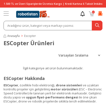
1.500 TL ve Üzeri Siparişlerde Ücretsiz Kargo | Kredi Kartına 6 Taksit İmkânı
0
Anasayfa
Escopter
ESCopter Ürünleri
İlgili kategoriye ait ürün bulunmamaktadır.
ESCopter Hakkında
ESCopter
, özellikle hobi elektroniği,
drone sistemleri
ve uzaktan
kontrollü projeler için geliştirilmiş
motor sürücüleri
(ESC – Electronic
Speed Controller) ile tanınan yerli bir elektronik markasıdır. Geliştirici
dostu yapısı ve
uygun fiyat-performans dengesi
ile öne çıkan
ESCopter, drone ve robotik projelerde sıklıkla tercih edilmektedir.