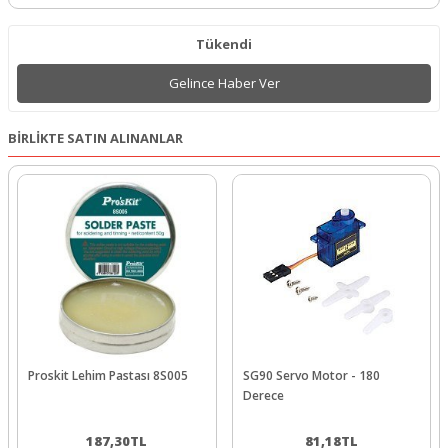
Tükendi
Gelince Haber Ver
BİRLİKTE SATIN ALINANLAR
Proskit Lehim Pastası 8S005
SG90 Servo Motor - 180
Derece
187,30
TL
81,18
TL