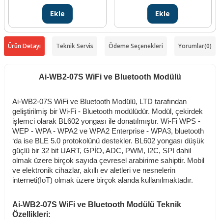
Ekle
Ekle
Ürün Detayı
Teknik Servis
Ödeme Seçenekleri
Yorumlar
(0)
Ai-WB2-07S WiFi ve Bluetooth Modülü
Ai-WB2-07S WiFi ve Bluetooth Modülü, LTD tarafından
geliştirilmiş bir Wi-Fi - Bluetooth modülüdür. Modül, çekirdek
işlemci olarak BL602 yongası ile donatılmıştır. Wi-Fi WPS -
WEP - WPA - WPA2 ve WPA2 Enterprise - WPA3, bluetooth
‘da ise BLE 5.0 protokolünü destekler. BL602 yongası düşük
güçlü bir 32 bit UART, GPİO, ADC, PWM, I2C, SPI dahil
olmak üzere birçok sayıda çevresel arabirime sahiptir. Mobil
ve elektronik cihazlar, akıllı ev aletleri ve nesnelerin
interneti(IoT) olmak üzere birçok alanda kullanılmaktadır.
Ai-WB2-07S WiFi ve Bluetooth Modülü Teknik
Özellikleri: