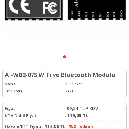
Ai-WB2-07S WiFi ve Bluetooth Modülü
Marka
:
Ai-Thinker
Ürün Kodu
:
21718
Fiyat
:
99,54
TL + KDV
KDV Dahil Fiyat
:
119,45
TL
Havale/EFT Fiyatı :
117,06
TL
%2
İndirim