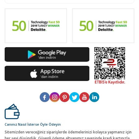
Canınız Nasıl İsterse Öyle Ödeyin
Sitemizden vereceğiniz siparişlerde ödemelerinizi kolayca yapmanız için
her şeyi düşündük. Güvenli ödeme altyapımız sayesinde kredi kartınızla