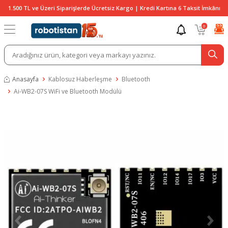
1.500 TL ve Üzeri Siparişlerde Ücretsiz Kargo | Kredi Kartına 6 Taksit İmkânı
0
Anasayfa
Kablosuz Haberleşme
Bluetooth
Ai-WB2-07S WiFi ve Bluetooth Modülü