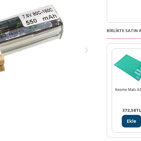
BİRLİKTE SATIN
Kesme Matı A
372,58
T
Ekle