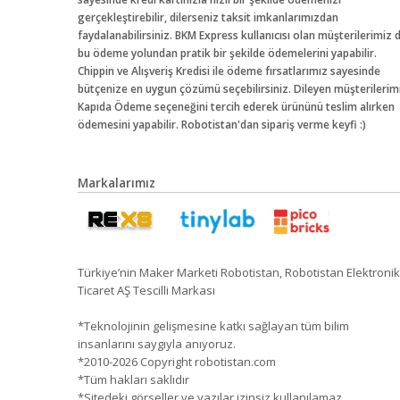
gerçekleştirebilir, dilerseniz taksit imkanlarımızdan
faydalanabilirsiniz. BKM Express kullanıcısı olan müşterilerimiz 
bu ödeme yolundan pratik bir şekilde ödemelerini yapabilir.
Chippin ve Alışveriş Kredisi ile ödeme fırsatlarımız sayesinde
bütçenize en uygun çözümü seçebilirsiniz. Dileyen müşterilerim
Kapıda Ödeme seçeneğini tercih ederek ürününü teslim alırken
ödemesini yapabilir. Robotistan'dan sipariş verme keyfi :)
Markalarımız
Türkiye’nin Maker Marketi Robotistan, Robotistan Elektronik
Ticaret AŞ Tescilli Markası
*Teknolojinin gelişmesine katkı sağlayan tüm bilim
insanlarını saygıyla anıyoruz.
*2010-2026 Copyright robotistan.com
*Tüm hakları saklıdır
*Sitedeki görseller ve yazılar izinsiz kullanılamaz