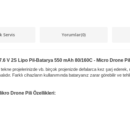
k Servis
Yorumlar
(0)
7.6 V 2S Lipo Pil-Batarya 550 mAh 80/160C - Micro Drone Pil
ne projelerinizde vb. birçok projenizde defalarca kez şarj ederek, uzu
malıdır. Farklı cihazların kullanımında bataryanız zarar görebilir ve teh
kro Drone Pili Özellikleri: