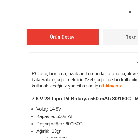
Ürün Detayı
Tekni
RC araçlarınızda, uzaktan kumandalı araba, uçak ve tek
bataryaları şarj etmek için özel şarj cihazları kullanıl
kullanabileceğiniz şarj cihazları için
tıklayınız
.
7.6 V 2S Lipo Pil-Batarya 550 mAh 80/160C - Mi
Voltaj: 14.8V
Kapasite: 550mAh
Deşarj değeri: 80/160C
Ağırlık: 18gr