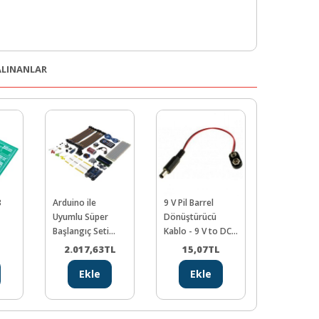
 ALINANLAR
3
Arduino ile
9 V Pil Barrel
CR2032 PCB
Uyumlu Süper
Dönüştürücü
Pil Yuvası - 
Başlangıç Seti
Kablo - 9 V to DC
Yatağı
Uno Rev3 (E-Kitap
Barrel Adapter
L
2.017,63
TL
15,07
TL
19,47
Hediyeli ve
Ekle
Ekle
Ekl
Videolu)