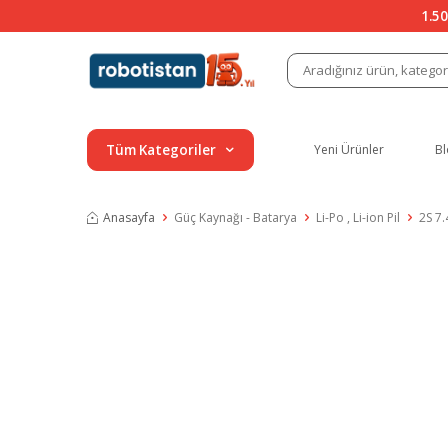
1.50
Tüm Kategoriler
Yeni Ürünler
Bl
Anasayfa
Güç Kaynağı - Batarya
Li-Po , Li-ion Pil
2S 7.