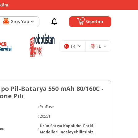
mkânı
0
Giriş Yap
Sepetim
TR
TL
Lipo Pil-Batarya 550 mAh 80/160C -
one Pili
:
ProFuse
:
20551
Ürün Satışa Kapalıdır. Farklı
umu
:
Modelleri İnceleyebilirsiniz.