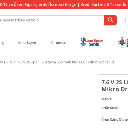
0 TL ve Üzeri Siparişlerde Ücretsiz Kargo | Kredi Kartına 6 Taksit İ
og
Arıza Kaydı
Kurumsal
4V Li-Po
7.6 V 2S Lipo Pil-Batarya 550 mAh 80/160C - Mikro Drone Pili
7.6 V 2S 
Mikro Dr
Marka
Ürün Kodu
Ürün Satış Dur