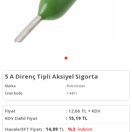
5 A Direnç Tipli Aksiyel Sigorta
Marka
:
Robotistan
Ürün Kodu
:
14451
Fiyat
:
12,66
TL + KDV
KDV Dahil Fiyat
:
15,19
TL
Havale/EFT Fiyatı :
14,89
TL
%2
İndirim