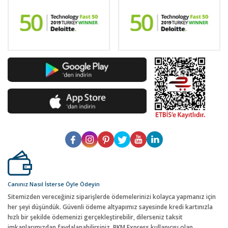
Canınız Nasıl İsterse Öyle Ödeyin
Sitemizden vereceğiniz siparişlerde ödemelerinizi kolayca yapmanız için
her şeyi düşündük. Güvenli ödeme altyapımız sayesinde kredi kartınızla
hızlı bir şekilde ödemenizi gerçekleştirebilir, dilerseniz taksit
imkanlarımızdan faydalanabilirsiniz. BKM Express kullanıcısı olan