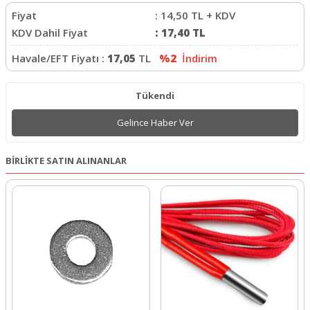
Fiyat
:
14,50
TL + KDV
KDV Dahil Fiyat
:
17,40
TL
Havale/EFT Fiyatı :
17,05
TL
%2
İndirim
Tükendi
Gelince Haber Ver
BİRLİKTE SATIN ALINANLAR