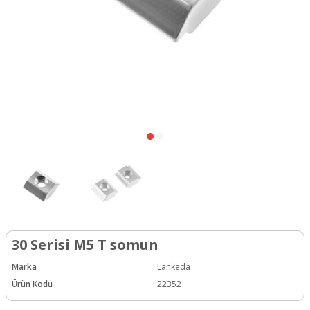
30 Serisi M5 T somun
Marka
:
Lankeda
Ürün Kodu
:
22352