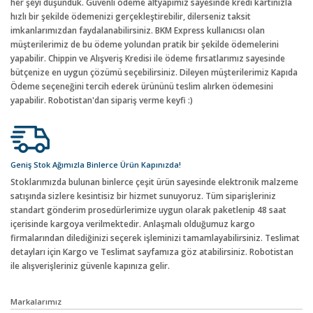
her şeyi düşündük. Güvenli ödeme altyapımız sayesinde kredi kartınızla
hızlı bir şekilde ödemenizi gerçekleştirebilir, dilerseniz taksit
imkanlarımızdan faydalanabilirsiniz. BKM Express kullanıcısı olan
müşterilerimiz de bu ödeme yolundan pratik bir şekilde ödemelerini
yapabilir. Chippin ve Alışveriş Kredisi ile ödeme fırsatlarımız sayesinde
bütçenize en uygun çözümü seçebilirsiniz. Dileyen müşterilerimiz Kapıda
Ödeme seçeneğini tercih ederek ürününü teslim alırken ödemesini
yapabilir. Robotistan'dan sipariş verme keyfi :)
Geniş Stok Ağımızla Binlerce Ürün Kapınızda!
Stoklarımızda bulunan binlerce çeşit ürün sayesinde elektronik malzeme
satışında sizlere kesintisiz bir hizmet sunuyoruz. Tüm siparişleriniz
standart gönderim prosedürlerimize uygun olarak paketlenip 48 saat
içerisinde kargoya verilmektedir. Anlaşmalı olduğumuz kargo
firmalarından dilediğinizi seçerek işleminizi tamamlayabilirsiniz. Teslimat
detayları için Kargo ve Teslimat sayfamıza göz atabilirsiniz. Robotistan
ile alışverişleriniz güvenle kapınıza gelir.
Markalarımız