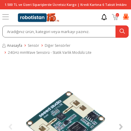
1.500 TL ve Üzeri Siparişlerde Ücretsiz Kargo | Kredi Kartına 6 Taksit İmkânı
0
Anasayfa
Sensör
Diğer Sensörler
24GHz mmWave Sensörü - Statik Varlık Modülü Lite