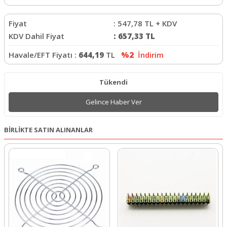
Fiyat
:
547,78
TL + KDV
KDV Dahil Fiyat
:
657,33
TL
Havale/EFT Fiyatı :
644,19
TL
%2
İndirim
Tükendi
Gelince Haber Ver
BİRLİKTE SATIN ALINANLAR