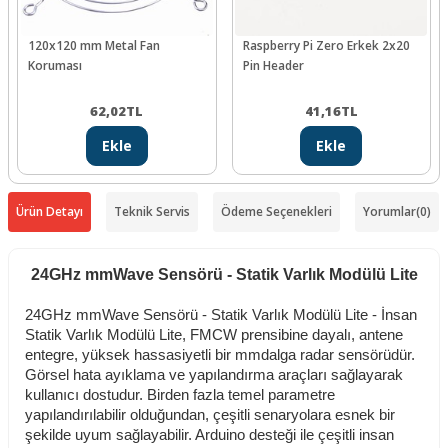
120x120 mm Metal Fan
Raspberry Pi Zero Erkek 2x20
Koruması
Pin Header
62,02
TL
41,16
TL
Ekle
Ekle
Ürün Detayı
Teknik Servis
Ödeme Seçenekleri
Yorumlar
(0)
24GHz mmWave Sensörü - Statik Varlık Modülü Lite
24GHz mmWave Sensörü - Statik Varlık Modülü Lite - İnsan
Statik Varlık Modülü Lite, FMCW prensibine dayalı, antene
entegre, yüksek hassasiyetli bir mmdalga radar sensörüdür.
Görsel hata ayıklama ve yapılandırma araçları sağlayarak
kullanıcı dostudur. Birden fazla temel parametre
yapılandırılabilir olduğundan, çeşitli senaryolara esnek bir
şekilde uyum sağlayabilir. Arduino desteği ile çeşitli insan