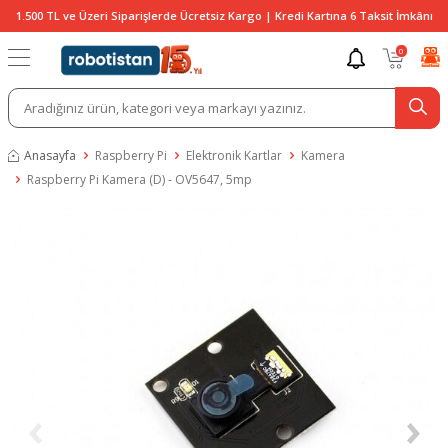
1.500 TL ve Üzeri Siparişlerde Ücretsiz Kargo | Kredi Kartına 6 Taksit İmkânı
0
Anasayfa
Raspberry Pi
Elektronik Kartlar
Kamera
Raspberry Pi Kamera (D) - OV5647, 5mp