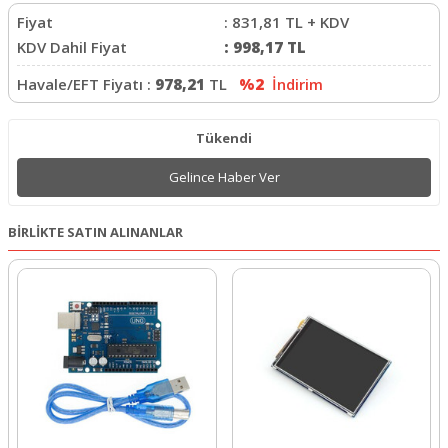
Fiyat
:
831,81
TL + KDV
KDV Dahil Fiyat
:
998,17
TL
Havale/EFT Fiyatı :
978,21
TL
%2
İndirim
Tükendi
Gelince Haber Ver
BİRLİKTE SATIN ALINANLAR