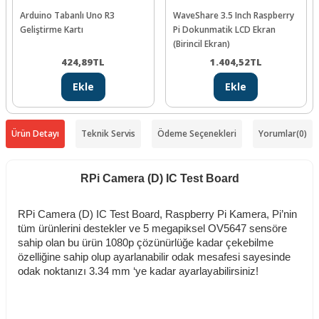
Arduino Tabanlı Uno R3
WaveShare 3.5 Inch Raspberry
Geliştirme Kartı
Pi Dokunmatik LCD Ekran
(Birincil Ekran)
424,89
TL
1.404,52
TL
Ekle
Ekle
Ürün Detayı
Teknik Servis
Ödeme Seçenekleri
Yorumlar
(0)
RPi Camera (D) IC Test Board
RPi Camera (D) IC Test Board,
Raspberry Pi Kamera, Pi’nin
tüm ürünlerini destekler ve 5 megapiksel OV5647 sensöre
sahip olan bu ürün 1080p çözünürlüğe kadar çekebilme
özelliğine sahip olup ayarlanabilir odak mesafesi sayesinde
odak noktanızı 3.34 mm ‘ye kadar ayarlayabilirsiniz!