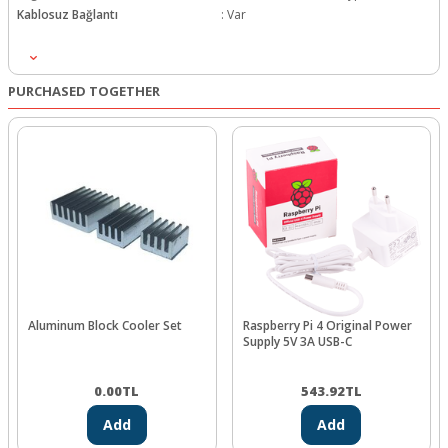
Kablosuz Bağlantı
:
Var
Hafıza
:
4GB
PURCHASED TOGETHER
Aluminum Block Cooler Set
Raspberry Pi 4 Original Power
Supply 5V 3A USB-C
0.00
TL
543.92
TL
Add
Add