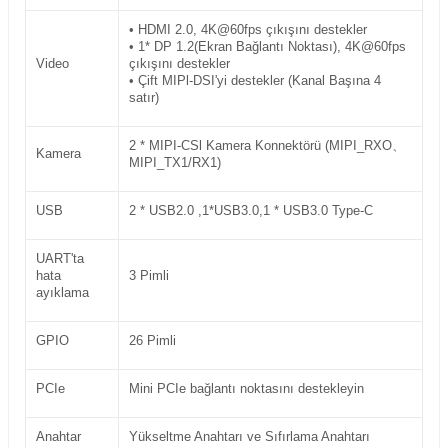
• HDMI 2.0, 4K@60fps çıkışını destekler
• 1* DP 1.2(Ekran Bağlantı Noktası), 4K@60fps
Video
çıkışını destekler
• Çift MIPl-DSI'yi destekler (Kanal Başına 4
satır)
2 * MIPI-CSl Kamera Konnektörü (MIPI_RXO、
Kamera
MIPI_TX1/RX1)
USB
2 * USB2.0 ,1*USB3.0,1 * USB3.0 Type-C
UART'ta
hata
3 Pimli
ayıklama
GPIO
26 Pimli
PCIe
Mini PCIe bağlantı noktasını destekleyin
Anahtar
Yükseltme Anahtarı ve Sıfırlama Anahtarı