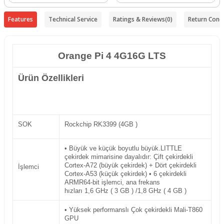
Features
Technical Service
Ratings & Reviews
(0)
Return Condi
Orange Pi 4 4G16G LTS
Ürün Özellikleri
SOK
Rockchip RK3399 (4GB )
• Büyük ve küçük boyutlu büyük.LITTLE
çekirdek mimarisine dayalıdır: Çift çekirdekli
Cortex-A72 (büyük çekirdek) + Dört çekirdekli
İşlemci
Cortex-A53 (küçük çekirdek) • 6 çekirdekli
ARMR64-bit işlemci, ana frekans
hızları 1,6 GHz ( 3 GB ) /1,8 GHz ( 4 GB )
• Yüksek performanslı Çok çekirdekli Mali-T860
GPU