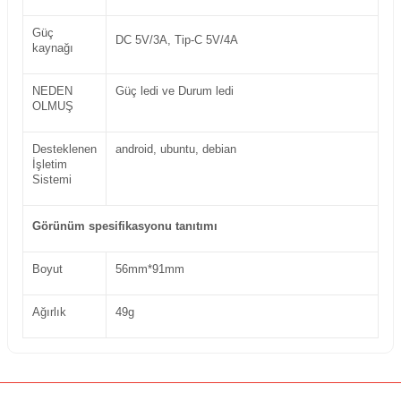
Güç
DC 5V/3A, Tip-C 5V/4A
kaynağı
NEDEN
Güç ledi ve Durum ledi
OLMUŞ
Desteklenen
android, ubuntu, debian
İşletim
Sistemi
Görünüm spesifikasyonu tanıtımı
Boyut
56mm*91mm
Ağırlık
49g