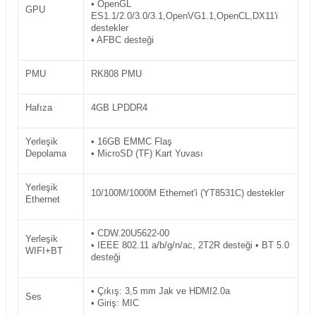
• OpenGL
GPU
ES1.1/2.0/3.0/3.1,OpenVG1.1,OpenCL,DX11'i
destekler
• AFBC desteği
PMU
RK808 PMU
Hafıza
4GB LPDDR4
Yerleşik
• 16GB EMMC Flaş
Depolama
• MicroSD (TF) Kart Yuvası
Yerleşik
10/100M/1000M Ethernet'i (YT8531C) destekler
Ethernet
• CDW.20U5622-00
Yerleşik
• IEEE 802.11 a/b/g/n/ac, 2T2R desteği • BT 5.0
WIFI+BT
desteği
• Çıkış: 3,5 mm Jak ve HDMI2.0a
Ses
• Giriş: MIC