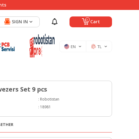
nts
0
SIGN IN
Cart
EN
TL
ezers Set 9 pcs
:
Robotistan
:
18981
GETHER