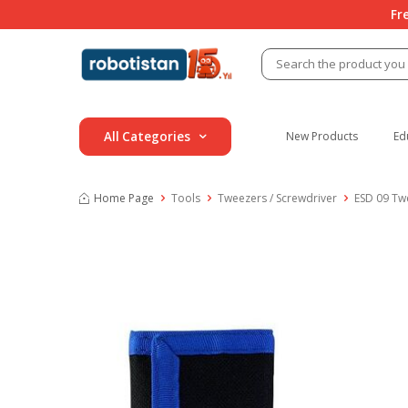
Fr
All Categories
New Products
Ed
Home Page
Tools
Tweezers / Screwdriver
ESD 09 Twe