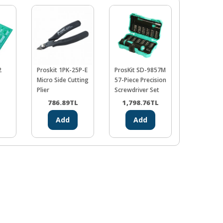
2
Proskit 1PK-25P-E
ProsKit SD-9857M
Soldex SR
Micro Side Cutting
57-Piece Precision
Clean Liqui
Plier
Screwdriver Set
250 ml
L
786.89
TL
1,798.76
TL
341.5
Add
Add
Ad