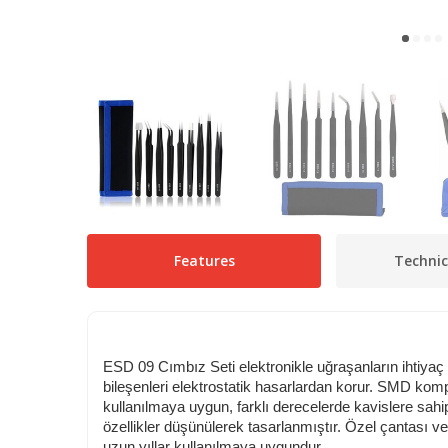
Features
Technic
ESD 09 Cımbız Seti elektronikle uğraşanların ihtiyaç d
bileşenleri elektrostatik hasarlardan korur. SMD kompo
kullanılmaya uygun, farklı derecelerde kavislere sahip 
özellikler düşünülerek tasarlanmıştır. Özel çantası v
uzun yıllar kullanılmaya uygundur.