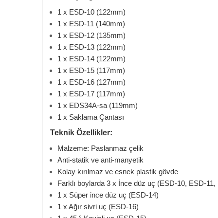
1 x ESD-10 (122mm)
1 x ESD-11 (140mm)
1 x ESD-12 (135mm)
1 x ESD-13 (122mm)
1 x ESD-14 (122mm)
1 x ESD-15 (117mm)
1 x ESD-16 (127mm)
1 x ESD-17 (117mm)
1 x EDS34A-sa (119mm)
1 x Saklama Çantası
Teknik Özellikler:
Malzeme: Paslanmaz çelik
Anti-statik ve anti-manyetik
Kolay kırılmaz ve esnek plastik gövde
Farklı boylarda 3 x İnce düz uç (ESD-10, ESD-11
1 x Süper ince düz uç (ESD-14)
1 x Ağır sivri uç (ESD-16)