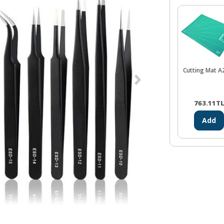
Cutting Mat A
763.11
T
Add