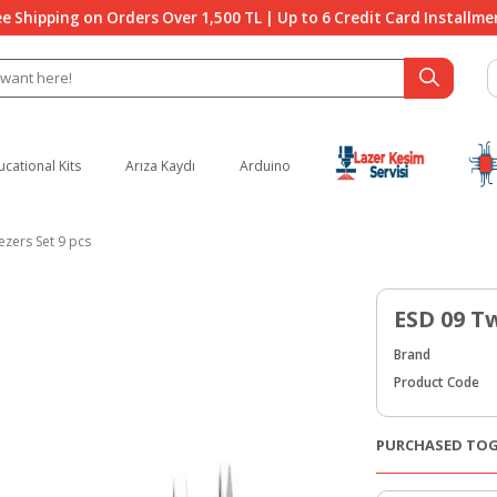
ee Shipping on Orders Over 1,500 TL | Up to 6 Credit Card Installme
ucational Kits
Arıza Kaydı
Arduino
zers Set 9 pcs
ESD 09 Tw
Brand
Product Code
PURCHASED TO