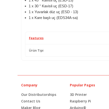
1 x 45 ° Kavisli uç (ESD-15)
1 x 30 ° Kavisli uç (ESD-17)
1 x Yuvarlak düz uç (ESD - 13)
1 x Kare başlı uç (EDS34A-sa)
Features
Ürün Tipi
Company
Popular Pages
Our Distributorships
3D Printer
Contact Us
Raspberry Pi
Maker Blog
Arduino®