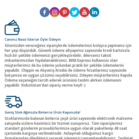
Canınız Nasıl İsterse Öyle Ödeyin
Sitemizden vereceğiniz siparişlerde ödemelerinizi kolayca yapmanız için
her şeyi düşündük. Güvenli ödeme altyapımız sayesinde kredi kartınızla
hızlı bir şekilde ödemenizi gerçekleştirebilir, dilerseniz taksit
imkanlarımızdan faydalanabilirsiniz. BKM Express kullanıcısı olan
müşterilerimiz de bu ödeme yolundan pratik bir şekilde ödemelerini
yapabilir. Chippin ve Alışveriş Kredisi ile ödeme fırsatlarımız sayesinde
bütçenize en uygun çözümü seçebilirsiniz. Dileyen müşterilerimiz Kapıda
Ödeme seçeneğini tercih ederek ürününü teslim alırken ödemesini
yapabilir. Robotistan'dan sipariş verme keyfi :)
Geniş Stok Ağımızla Binlerce Ürün Kapınızda!
Stoklarımızda bulunan binlerce çeşit ürün sayesinde elektronik malzeme
satışında sizlere kesintisiz bir hizmet sunuyoruz. Tüm siparişleriniz
standart gönderim prosedürlerimize uygun olarak paketlenip 48 saat
içerisinde kargoya verilmektedir. Anlaşmalı olduğumuz kargo
firmalarından dilediğinizi seçerek işleminizi tamamlayabilirsiniz. Teslimat