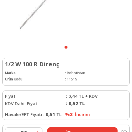
1/2 W 100 R Direnç
Marka
:
Robotistan
Ürün Kodu
:
11519
Fiyat
:
0,44
TL + KDV
KDV Dahil Fiyat
:
0,52
TL
Havale/EFT Fiyatı :
0,51
TL
%2
İndirim