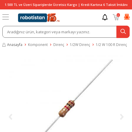
1.500 TL ve Üzeri Siparişlerde Ücretsiz Kargo | Kredi Kartına 6 Taksit İmkânı
0
Anasayfa
Komponent
Direnç
1/2W Direnç
1/2 W 100 R Direnç