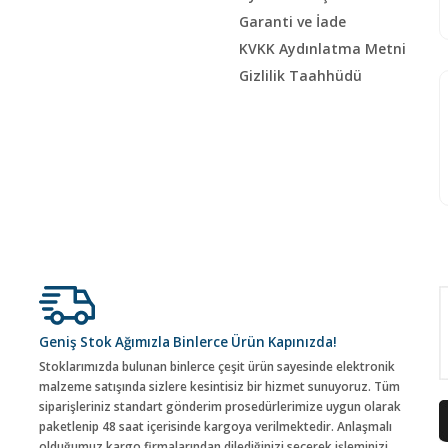
Garanti ve İade
KVKK Aydınlatma Metni
Gizlilik Taahhüdü
Geniş Stok Ağımızla Binlerce Ürün Kapınızda!
Stoklarımızda bulunan binlerce çeşit ürün sayesinde elektronik
malzeme satışında sizlere kesintisiz bir hizmet sunuyoruz. Tüm
siparişleriniz standart gönderim prosedürlerimize uygun olarak
paketlenip 48 saat içerisinde kargoya verilmektedir. Anlaşmalı
olduğumuz kargo firmalarından dilediğinizi seçerek işleminizi