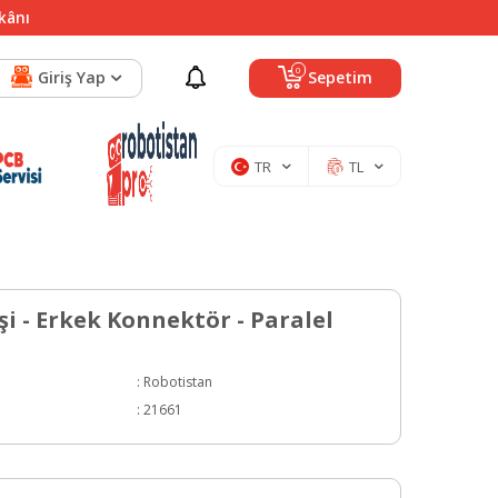
mkânı
0
Giriş Yap
Sepetim
TR
TL
şi - Erkek Konnektör - Paralel
:
Robotistan
:
21661