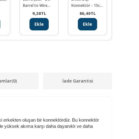
Barrel to Wire
Konnektör - 15cm
Jack
14AWG
9,28
TL
86,40
TL
378,0
Ekle
Ekle
Ekl
umlar
(0)
İade Garantisi
 iki erkekten oluşan bir konnektördür. Bu konnektör
inde yüksek akıma karşı daha dayanıklı ve daha