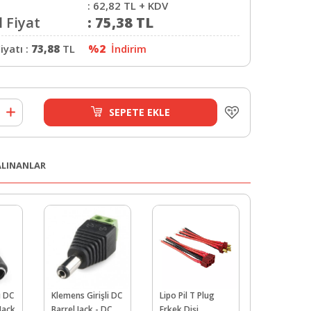
:
62,82
TL + KDV
 Fiyat
:
75,38
TL
iyatı :
73,88
TL
%2
İndirim
SEPETE EKLE
 ALINANLAR
ı DC
Klemens Girişli DC
Lipo Pil T Plug
USB Lojik 
Jack
Barrel Jack - DC
Erkek Dişi
- 24 MHz 8