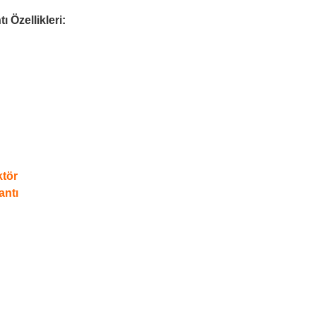
 Özellikleri:
ktör
antı