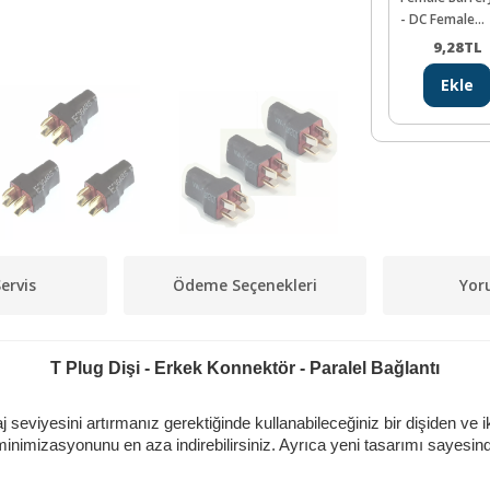
- DC Female
Barrel to Wire
9,28
TL
Jack
Ekle
ervis
Ödeme Seçenekleri
Yor
T Plug Dişi - Erkek Konnektör - Paralel Bağlantı
aj seviyesini artırmanız gerektiğinde kullanabileceğiniz bir dişiden ve
 minimizasyonunu en aza indirebilirsiniz. Ayrıca yeni tasarımı sayes