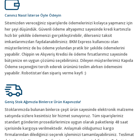
Canınız Nasıl İsterse Öyle Ödeyin
Sitemizden vereceğiniz siparişlerde ödemelerinizi kolayca yapmanız için
her şeyi düşündük. Güvenli ödeme altyapımız sayesinde kredi kartınızla
hızlı bir şekilde ödemenizi gerçekleştirebilir, dilerseniz taksit
imkanlarımızdan faydalanabilirsiniz. BKM Express kullanıcısı olan
müşterilerimiz de bu ödeme yolundan pratik bir şekilde ödemelerini
yapabilir. Chippin ve Alışveriş Kredisi ile ödeme fırsatlarımız sayesinde
bütçenize en uygun çözümü seçebilirsiniz. Dileyen müşterilerimiz Kapıda
Ödeme seçeneğini tercih ederek ürününü teslim alırken ödemesini
yapabilir. Robotistan'dan sipariş verme keyfi :)
Geniş Stok Ağımızla Binlerce Ürün Kapınızda!
Stoklarımızda bulunan binlerce çeşit ürün sayesinde elektronik malzeme
satışında sizlere kesintisiz bir hizmet sunuyoruz. Tüm siparişleriniz
standart gönderim prosedürlerimize uygun olarak paketlenip 48 saat
içerisinde kargoya verilmektedir. Anlaşmalı olduğumuz kargo
firmalarından dilediğinizi seçerek işleminizi tamamlayabilirsiniz. Teslimat