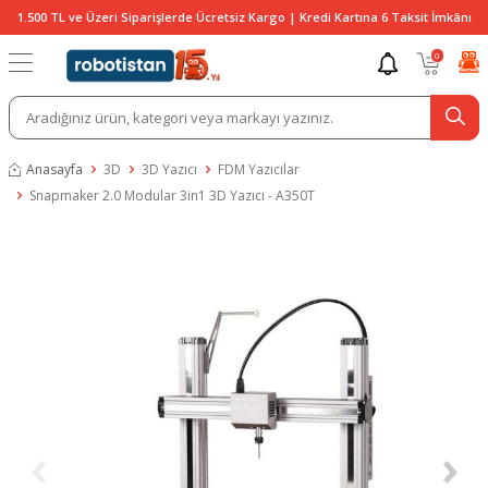
1.500 TL ve Üzeri Siparişlerde Ücretsiz Kargo | Kredi Kartına 6 Taksit İmkânı
0
Anasayfa
3D
3D Yazıcı
FDM Yazıcılar
Snapmaker 2.0 Modular 3in1 3D Yazıcı - A350T