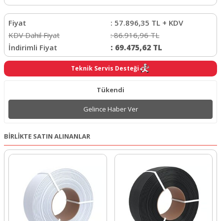
Fiyat
:
57.896,35
TL + KDV
KDV Dahil Fiyat
:
86.916,96
TL
İndirimli Fiyat
:
69.475,62
TL
Teknik Servis Desteği
Tükendi
Gelince Haber Ver
BİRLİKTE SATIN ALINANLAR