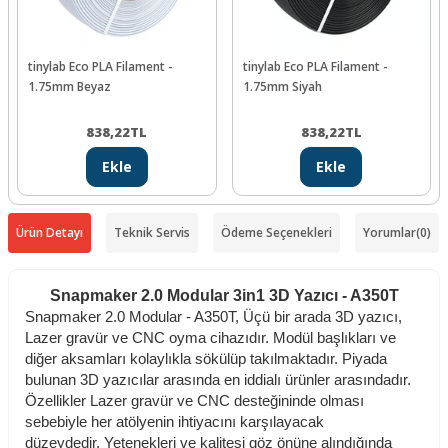
tinylab Eco PLA Filament -
tinylab Eco PLA Filament -
1.75mm Beyaz
1.75mm Siyah
838,22
TL
838,22
TL
Ekle
Ekle
Ürün Detayı
Teknik Servis
Ödeme Seçenekleri
Yorumlar
(0)
Snapmaker 2.0 Modular 3in1 3D Yazıcı - A350T
Snapmaker 2.0 Modular - A350T, Üçü bir arada 3D yazıcı,
Lazer gravür ve CNC oyma cihazıdır. Modül başlıkları ve
diğer aksamları kolaylıkla sökülüp takılmaktadır.
Piyada
bulunan 3D yazıcılar arasında en iddialı ürünler arasındadır.
Özellikler Lazer gravür ve CNC desteğininde olması
sebebiyle her atölyenin ihtiyacını karşılayacak
düzeydedir.
Yetenekleri ve kalitesi göz önüne alındığında