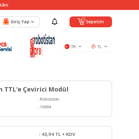
mkânı
0
Giriş Yap
Sepetim
TR
TL
n TTL'e Çevirici Modül
:
Robotistan
:
16994
:
43,94
TL + KDV