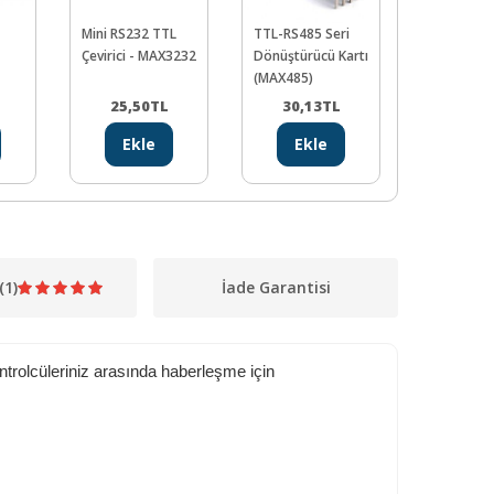
Mini RS232 TTL
TTL-RS485 Seri
Prolific PL
Çevirici - MAX3232
Dönüştürücü Kartı
USB-TTL Se
(MAX485)
Dönüştürüc
25,50
TL
30,13
TL
67,80
Ekle
Ekle
Ekl
(1)
İade Garantisi
ontrolcüleriniz arasında haberleşme için