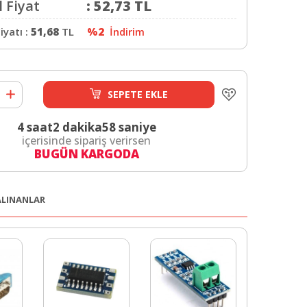
 Fiyat
:
52,73
TL
iyatı :
51,68
TL
%2
İndirim
SEPETE EKLE
4 saat
2 dakika
58 saniye
içerisinde sipariş verirsen
BUGÜN KARGODA
 ALINANLAR