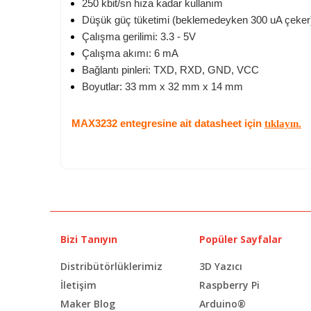
250 kbit/sn hıza kadar kullanım
Düşük güç tüketimi (beklemedeyken 300 uA çeker
Çalışma gerilimi: 3.3 - 5V
Çalışma akımı: 6 mA
Bağlantı pinleri: TXD, RXD, GND, VCC
Boyutlar: 33 mm x 32 mm x 14 mm
MAX3232 entegresine ait datasheet için
tıklayın.
Bizi Tanıyın
Popüler Sayfalar
Distribütörlüklerimiz
3D Yazıcı
İletişim
Raspberry Pi
Maker Blog
Arduino®