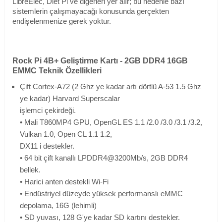
LibreElec, Diet Pi ve diğerleri yer alır; bu nedenle bazı
sistemlerin çalışmayacağı konusunda gerçekten
endişelenmenize gerek yoktur.
Rock Pi 4B+ Geliştirme Kartı - 2GB DDR4 16GB
EMMC Teknik Özellikleri
Çift Cortex-A72 (2 Ghz ye kadar artı dörtlü A-53 1.5 Ghz
ye kadar) Harvard Superscalar
işlemci çekirdeği.
• Mali T860MP4 GPU, OpenGL ES 1.1 /2.0 /3.0 /3.1 /3.2,
Vulkan 1.0, Open CL 1.1 1.2,
DX11 i destekler.
• 64 bit çift kanallı LPDDR4@3200Mb/s, 2GB DDR4
bellek.
• Harici anten destekli Wi-Fi
• Endüstriyel düzeyde yüksek performanslı eMMC
depolama, 16G (lehimli)
• SD yuvası, 128 G'ye kadar SD kartını destekler.