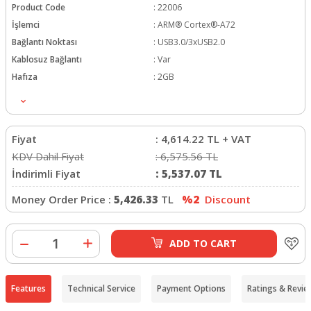
Product Code
:
22006
İşlemci
:
ARM® Cortex®-A72
Bağlantı Noktası
:
USB3.0/3xUSB2.0
Kablosuz Bağlantı
:
Var
Hafıza
:
2GB
Fiyat
:
4,614.22
TL + VAT
KDV Dahil Fiyat
:
6,575.56
TL
İndirimli Fiyat
:
5,537.07
TL
Money Order Price :
5,426.33
TL
%2
Discount
ADD TO CART
Features
Technical Service
Payment Options
Ratings & Revie