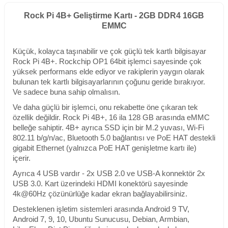
Rock Pi 4B+ Geliştirme Kartı - 2GB DDR4 16GB
EMMC
Küçük, kolayca taşınabilir ve çok güçlü tek kartlı bilgisayar
Rock Pi 4B+. Rockchip OP1 64bit işlemci sayesinde çok
yüksek performans elde ediyor ve rakiplerin yaygın olarak
bulunan tek kartlı bilgisayarlarının çoğunu geride bırakıyor.
Ve sadece buna sahip olmalısın.
Ve daha güçlü bir işlemci, onu rekabette öne çıkaran tek
özellik değildir. Rock Pi 4B+, 16 ila 128 GB arasında eMMC
belleğe sahiptir. 4B+ ayrıca SSD için bir M.2 yuvası, Wi-Fi
802.11 b/g/n/ac, Bluetooth 5.0 bağlantısı ve PoE HAT destekli
gigabit Ethernet (yalnızca PoE HAT genişletme kartı ile)
içerir.
Ayrıca 4 USB vardır - 2x USB 2.0 ve USB-A konnektör 2x
USB 3.0. Kart üzerindeki HDMI konektörü sayesinde
4k@60Hz çözünürlüğe kadar ekran bağlayabilirsiniz.
Desteklenen işletim sistemleri arasında Android 9 TV,
Android 7, 9, 10, Ubuntu Sunucusu, Debian, Armbian,