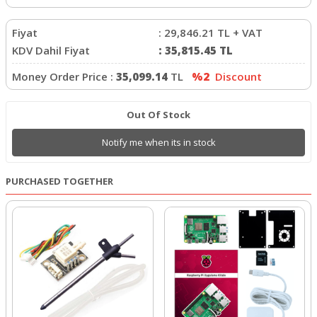
Fiyat
:
29,846.21
TL + VAT
KDV Dahil Fiyat
:
35,815.45
TL
Money Order Price :
35,099.14
TL
%2
Discount
Out Of Stock
Notify me when its in stock
PURCHASED TOGETHER