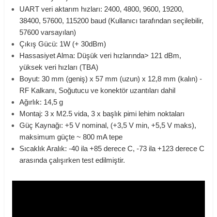
UART veri aktarım hızları: 2400, 4800, 9600, 19200,
38400, 57600, 115200 baud (Kullanıcı tarafından seçilebilir,
57600 varsayılan)
Çıkış Gücü: 1W (+ 30dBm)
Hassasiyet Alma: Düşük veri hızlarında> 121 dBm,
yüksek veri hızları (TBA)
Boyut: 30 mm (geniş) x 57 mm (uzun) x 12,8 mm (kalın) -
RF Kalkanı, Soğutucu ve konektör uzantıları dahil
Ağırlık: 14,5 g
Montaj: 3 x M2.5 vida, 3 x başlık pimi lehim noktaları
Güç Kaynağı: +5 V nominal, (+3,5 V min, +5,5 V maks),
maksimum güçte ~ 800 mA tepe
Sıcaklık Aralık: -40 ila +85 derece C, -73 ila +123 derece C
arasında çalışırken test edilmiştir.