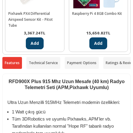
Pixhawk PX4 Differential
Raspberry Pi 4 8GB Combo Kit
Airspeed Sensor Kit - Pitot
Tube
3,367.24
TL
15,650.82
TL
Add
Add
Features
Technical Service
Payment Options
Ratings & Revie
RFD900X Plus 915 Mhz Uzun Mesafe (40 km) Radyo
Telemetri Seti (APM,Pixhawk Uyumlu)
Ultra Uzun Menzilli 915MHz Telemetri modemin özellikleri:
1 Watt çıkış gücü
Tüm 3DRobotics ve uyumlu Pixhawks, APM'ler vb.
Tarafından kullanılan normal "Hope RF" tabanlı radyo