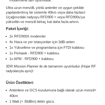
modemlerle tam uyumluluk.
Ultra uzun menzilli, yönlü antenler ve uygun şekilde
yapılandırılmış bir sistemle 40km veya daha fazlası!
Uçağınızdaki radyoyu RFD900 + veya RFD900u'ya
yükseltin ve menzili birkaç kat daha fazla artırın.
Paket İçeriği:
2x RFD900X modemler
4x Hava ve yer istasyonları için 3dBi anten
1x Yükseltme ve programlama için FTDI kablosu
1x Pixhawk - RFD900 + kablosu
1x APM - RFD900 + kablosu
3DR Mission Planner ile de tamamen uyumludur (Hope RF
radyolarıyla aynı)!
Ürün Özellikleri:
Antenlere ve GCS kurulumuna bağlı olarak uzun menzil>
40km
1 Watt (+ 30dBm) iletim gücü.