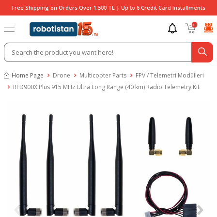
Free Shipping on Orders Over 1,500 TL | Up to 6 Credit Card Installments
0
Home Page
Drone
Multicopter Parts
FPV / Telemetri Modülleri
RFD900X Plus 915 MHz Ultra Long Range (40 km) Radio Telemetry Kit