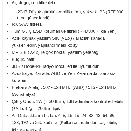
Alçak geçiren filtre iletin.
-20dB Düşük gürültü amplifikatörü, yüksek IP3 (RFD900
+ 'da güncellendi)
RX SAW filtresi.
Tüm G / Ç ESD korumalı ve filtreli (RFD900 + 'da Yeni)
Açık kaynak yazılım SIK (V1.x) / araçlar, sahada
yükseltilebilir, yapılandırması kolay.
MP SIK (V2.x) ile çok noktalı yazılım yeteneği
Küçük, hafif.
3DR / Hope-RF radyo modülleri ile uyumludur.
Avustralya, Kanada, ABD ve Yeni Zelanda'da lisanssız
kullanım
Frekans Aralığı: 902 - 928 MHz (ABD) / 915 - 928 MHz
(Avustralya)
Çıkış Gücü: 1W (+ 30dBm), 1dB adımlarla kontrol edilebilir
(+/- 1dB @ = 20dBm tipik)
Air Data aktarım hızları: 4, 8, 16, 19, 24, 32, 48, 64, 96,
128, 192 ve 250 kbit / sn (Kullanıcı tarafından seçilebilir,
64k varsayılan)