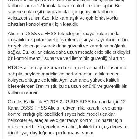
kullanıcılarına 12 kanala kadar kontrol imkanı sağlar. Bu
sayede çok çeşitli uygulamalar için geniş bir kullanım
yelpazesi sunar, özellikle karmaşık ve çok fonksiyonlu
cihazları kontrol etmek için idealdir.
Alıcının DSSS ve FHSS teknolojileri, radyo frekansında
oluşabilecek potansiyel girişimleri ve sinyal kayıplarını etkin
bir şekilde engelleyerek daha güvenli ve kararlı bir bağlantı
sağlar. Bu, kullanıcılara daha uzun mesafelerde bile etkileyici
bir kontrol menzili sunar ve veri iletiminin güvenliğini artırır.
R12DS alıcısı aynı zamanda kompakt ve hafif bir tasarıma
sahiptir, böylece modelinizin performansını etkilemeden
kolayca entegre edilebilir. Aynı zamanda yüksek kaliteli
bileşenlerden üretilmiştir, bu da uzun ömürlü ve güvenilir bir
kullanım sunar.
Özetle, Radiolink R12DS 2.4G AT9 AT9S Kumanda için 12
Kanal DSSS FHSS Alıcısı, güvenilirlik, kararlılık ve geniş
kontrol aralığı gibi özellikleri sayesinde model uçaklar,
helikopterler, araçlar ve diğer radyo kontrollü cihazlar için
mükemmel bir seçenektir. Bu alıcı, kaliteli bir uçuş deneyimi
için ihtiyaç duyduğunuz performansı sunar.