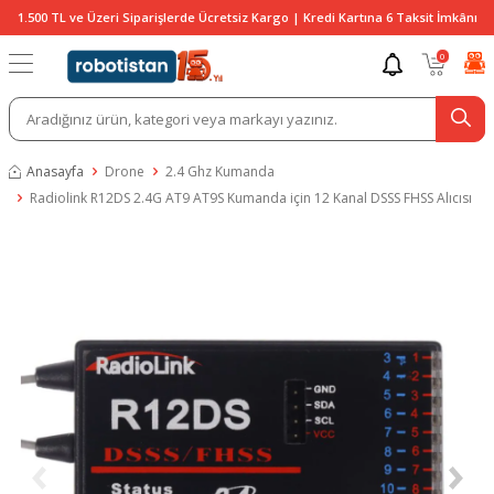
1.500 TL ve Üzeri Siparişlerde Ücretsiz Kargo | Kredi Kartına 6 Taksit İmkânı
0
Anasayfa
Drone
2.4 Ghz Kumanda
Radiolink R12DS 2.4G AT9 AT9S Kumanda için 12 Kanal DSSS FHSS Alıcısı