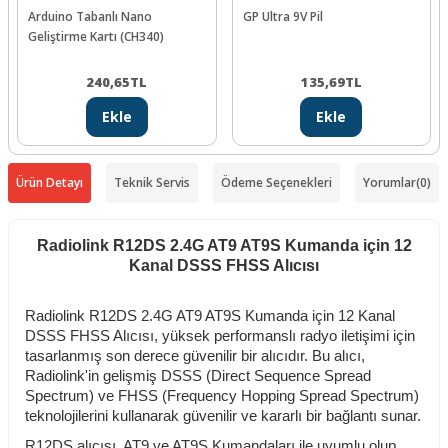
Arduino Tabanlı Nano
GP Ultra 9V Pil
Geliştirme Kartı (CH340)
240,65
TL
135,69
TL
Ekle
Ekle
Ürün Detayı
Teknik Servis
Ödeme Seçenekleri
Yorumlar
(0)
Radiolink R12DS 2.4G AT9 AT9S Kumanda için 12
Kanal DSSS FHSS Alıcısı
Radiolink R12DS 2.4G AT9 AT9S Kumanda için 12 Kanal
DSSS FHSS Alıcısı, yüksek performanslı radyo iletişimi için
tasarlanmış son derece güvenilir bir alıcıdır. Bu alıcı,
Radiolink'in gelişmiş DSSS (Direct Sequence Spread
Spectrum) ve FHSS (Frequency Hopping Spread Spectrum)
teknolojilerini kullanarak güvenilir ve kararlı bir bağlantı sunar.
R12DS alıcısı, AT9 ve AT9S Kumandaları ile uyumlu olup,