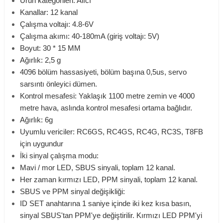
Ürün kategorileri: Alıcı
Kanallar: 12 kanal
Çalışma voltajı: 4.8-6V
Çalışma akımı: 40-180mA (giriş voltajı: 5V)
Boyut: 30 * 15 MM
Ağırlık: 2,5 g
4096 bölüm hassasiyeti, bölüm başına 0,5us, servo
sarsıntı önleyici dümen.
Kontrol mesafesi: Yaklaşık 1100 metre zemin ve 4000
metre hava, aslında kontrol mesafesi ortama bağlıdır.
Ağırlık: 6g
Uyumlu vericiler: RC6GS, RC4GS, RC4G, RC3S, T8FB
için uygundur
İki sinyal çalışma modu:
Mavi / mor LED, SBUS sinyali, toplam 12 kanal.
Her zaman kırmızı LED, PPM sinyali, toplam 12 kanal.
SBUS ve PPM sinyal değişikliği:
ID SET anahtarına 1 saniye içinde iki kez kısa basın,
sinyal SBUS'tan PPM'ye değiştirilir. Kırmızı LED PPM'yi