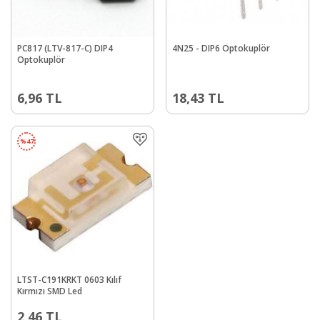
PC817 (LTV-817-C) DIP4
4N25 - DIP6 Optokuplör
Optokuplör
6,96
TL
18,43
TL
%
47
LTST-C191KRKT 0603 Kılıf
Kırmızı SMD Led
2,46
TL