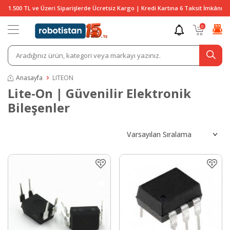
1.500 TL ve Üzeri Siparişlerde Ücretsiz Kargo | Kredi Kartına 6 Taksit İmkânı
0
Anasayfa
LITEON
Lite-On | Güvenilir Elektronik
Bileşenler