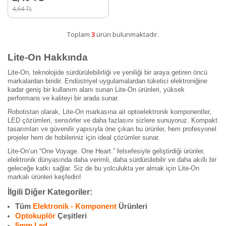
4,64
TL
Toplam
3
ürün bulunmaktadır.
Lite-On Hakkında
Lite-On, teknolojide sürdürülebilirliği ve yeniliği bir araya getiren öncü
markalardan biridir. Endüstriyel uygulamalardan tüketici elektroniğine
kadar geniş bir kullanım alanı sunan Lite-On ürünleri, yüksek
performans ve kaliteyi bir arada sunar.
Robotistan olarak, Lite-On markasına ait optoelektronik komponentler,
LED çözümleri, sensörler ve daha fazlasını sizlere sunuyoruz. Kompakt
tasarımları ve güvenilir yapısıyla öne çıkan bu ürünler, hem profesyonel
projeler hem de hobileriniz için ideal çözümler sunar.
Lite-On’un “One Voyage. One Heart.” felsefesiyle geliştirdiği ürünler,
elektronik dünyasında daha verimli, daha sürdürülebilir ve daha akıllı bir
geleceğe katkı sağlar. Siz de bu yolculukta yer almak için Lite-On
markalı ürünleri keşfedin!
İlgili Diğer Kategoriler:
Tüm
Elektronik - Komponent
Ürünleri
Optokuplör
Çeşitleri
5mm Led