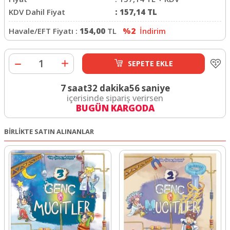
KDV Dahil Fiyat
:
157,14
TL
Havale/EFT Fiyatı :
154,00
TL
%2
İndirim
SEPETE EKLE
7 saat
32 dakika
55 saniye
içerisinde sipariş verirsen
BUGÜN KARGODA
BİRLİKTE SATIN ALINANLAR