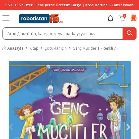
1.500 TL ve Üzeri Siparişlerde Ücretsiz Kargo | Kredi Kartına 6 Taksit İmkânı
0
Anasayfa
Kitap
Çocuklar için
Genç Mucitler 1 - Renkli 7+