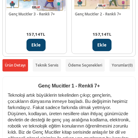
Genç Mucitler 3 - Renkli 7+
Genç Mucitler 2 - Renkli 7+
157,14
TL
157,14
TL
Ekle
Ekle
Ürün Detayı
Teknik Servis
Ödeme Seçenekleri
Yorumlar
(0)
Genç Mucitler 1 - Renkli 7+
Teknoloji artık büyüklerin tekelinden çıkıp; gençlerin,
çocukların dünyasına inmeye başladı. Bu değişimin hepimiz
farkındayız. Fakat sadece farkında olmak yetmiyor.
Düşünen, kodlayan, üreten nesillere olan ihtiyaç günümüzde
devletin de desteği ile genç yaş aralığına kodlama, elektronik,
robotik ve teknolojik eğitim konularının öğrenilmesini zorunlu
kıldı. Biz de Genç Mucitler kitap serisinde anlaşılır bir dil ve