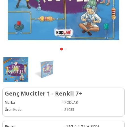
Genç Mucitler 1 - Renkli 7+
Marka
:
KODLAB
Ürün Kodu
:
21035
Fiyat
:
157,14
TL + KDV