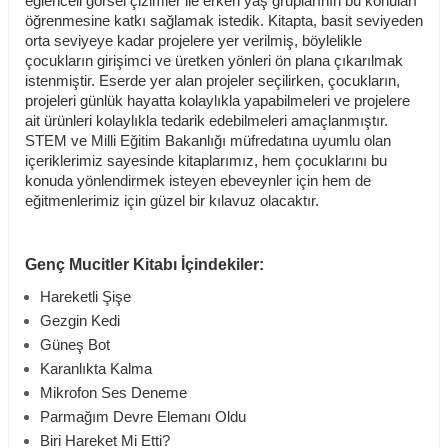
eğlenceli görsel çizimler ile erken yaş gruplarının bu konuları
öğrenmesine katkı sağlamak istedik. Kitapta, basit seviyeden
orta seviyeye kadar projelere yer verilmiş, böylelikle
çocukların girişimci ve üretken yönleri ön plana çıkarılmak
istenmiştir. Eserde yer alan projeler seçilirken, çocukların,
projeleri günlük hayatta kolaylıkla yapabilmeleri ve projelere
ait ürünleri kolaylıkla tedarik edebilmeleri amaçlanmıştır.
STEM ve Milli Eğitim Bakanlığı müfredatına uyumlu olan
içeriklerimiz sayesinde kitaplarımız, hem çocuklarını bu
konuda yönlendirmek isteyen ebeveynler için hem de
eğitmenlerimiz için güzel bir kılavuz olacaktır.
Genç Mucitler Kitabı İçindekiler:
Hareketli Şişe
Gezgin Kedi
Güneş Bot
Karanlıkta Kalma
Mikrofon Ses Deneme
Parmağım Devre Elemanı Oldu
Biri Hareket Mi Etti?