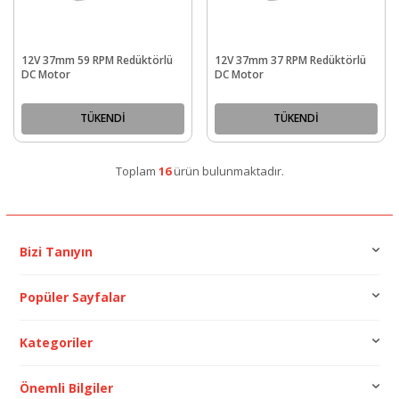
12V 37mm 59 RPM Redüktörlü
12V 37mm 37 RPM Redüktörlü
DC Motor
DC Motor
TÜKENDİ
TÜKENDİ
Toplam
16
ürün bulunmaktadır.
Bizi Tanıyın
Popüler Sayfalar
Kategoriler
Önemli Bilgiler