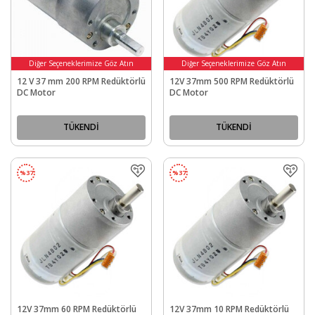
Diğer Seçeneklerimize Göz Atın
Diğer Seçeneklerimize Göz Atın
12 V 37 mm 200 RPM Redüktörlü
12V 37mm 500 RPM Redüktörlü
DC Motor
DC Motor
TÜKENDİ
TÜKENDİ
%
37
%
37
12V 37mm 60 RPM Redüktörlü
12V 37mm 10 RPM Redüktörlü