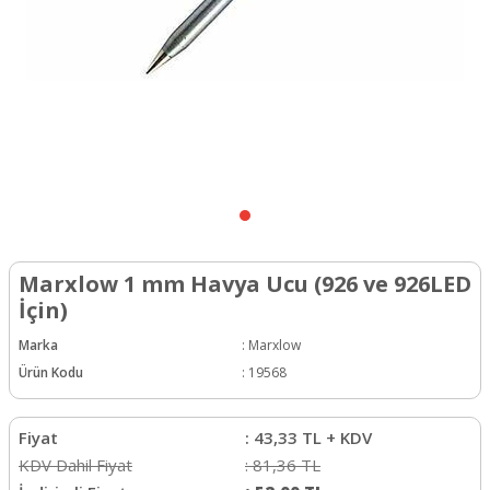
Marxlow 1 mm Havya Ucu (926 ve 926LED
İçin)
Marka
:
Marxlow
Ürün Kodu
:
19568
Fiyat
:
43,33
TL + KDV
KDV Dahil Fiyat
:
81,36
TL