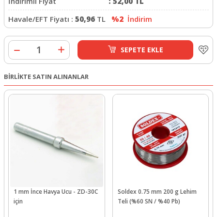
İndirimli Fiyat
:
52,00
TL
Havale/EFT Fiyatı :
50,96
TL
%2
İndirim
SEPETE EKLE
BİRLİKTE SATIN ALINANLAR
1 mm İnce Havya Ucu - ZD-30C
Soldex 0.75 mm 200 g Lehim
için
Teli (%60 SN / %40 Pb)