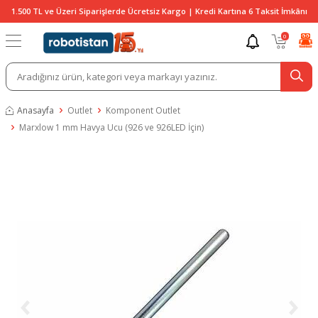
1.500 TL ve Üzeri Siparişlerde Ücretsiz Kargo | Kredi Kartına 6 Taksit İmkânı
0
Anasayfa
Outlet
Komponent Outlet
Marxlow 1 mm Havya Ucu (926 ve 926LED İçin)