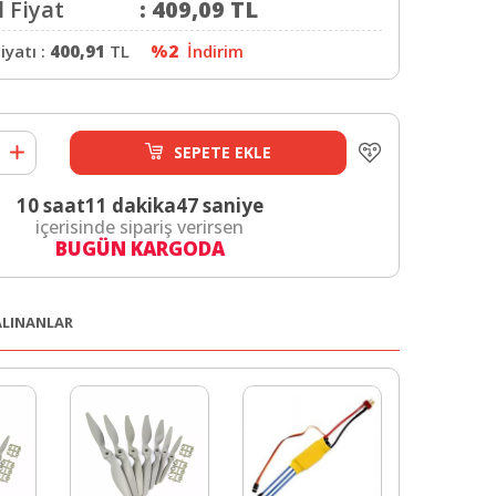
 Fiyat
:
409,09
TL
iyatı :
400,91
TL
%2
İndirim
SEPETE EKLE
10 saat
11 dakika
46 saniye
içerisinde sipariş verirsen
BUGÜN KARGODA
 ALINANLAR