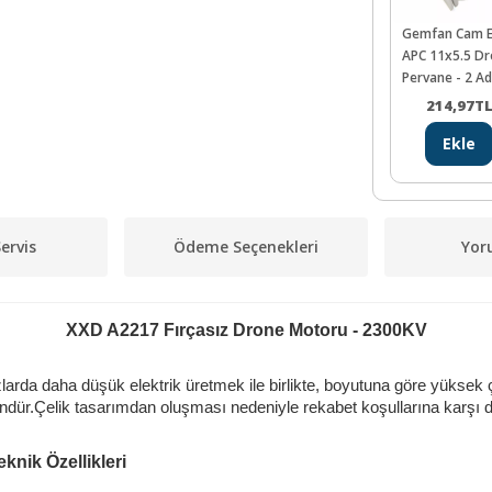
Gemfan Cam E
APC 11x5.5 D
Pervane - 2 A
CCW
214,97
T
Ekle
ervis
Ödeme Seçenekleri
Yor
XXD A2217 Fırçasız Drone Motoru - 2300KV
da daha düşük elektrik üretmek ile birlikte, boyutuna göre yüksek ç
ndür.Çelik tasarımdan oluşması nedeniyle rekabet koşullarına karşı d
knik Özellikleri