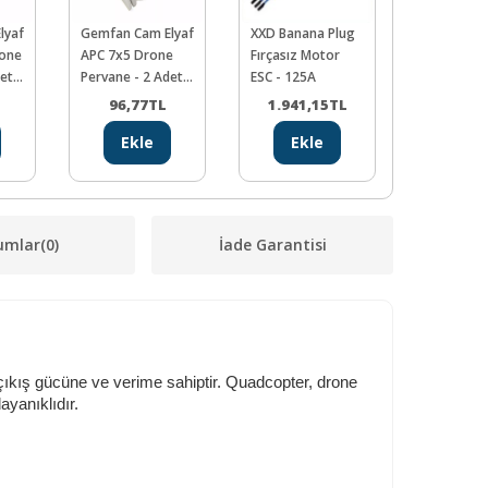
lyaf
Gemfan Cam Elyaf
XXD Banana Plug
10'lu Dip S
rone
APC 7x5 Drone
Fırçasız Motor
det
Pervane - 2 Adet
ESC - 125A
CCW
L
96,77
TL
1.941,15
TL
23,82
Ekle
Ekle
Ekl
umlar
(0)
İade Garantisi
ıkış gücüne ve verime sahiptir. Quadcopter, drone
ayanıklıdır.