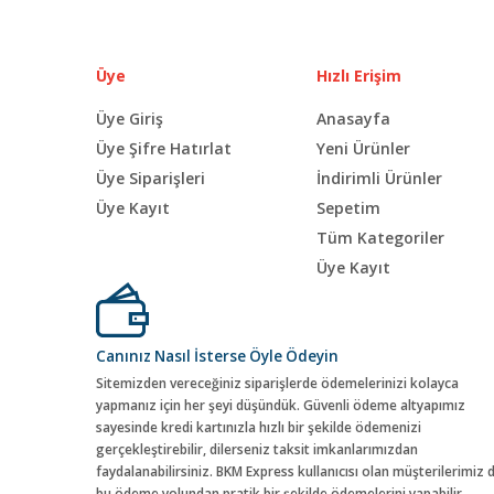
Üye
Hızlı Erişim
Üye Giriş
Anasayfa
Üye Şifre Hatırlat
Yeni Ürünler
Üye Siparişleri
İndirimli Ürünler
Üye Kayıt
Sepetim
Tüm Kategoriler
Üye Kayıt
Canınız Nasıl İsterse Öyle Ödeyin
Sitemizden vereceğiniz siparişlerde ödemelerinizi kolayca
yapmanız için her şeyi düşündük. Güvenli ödeme altyapımız
sayesinde kredi kartınızla hızlı bir şekilde ödemenizi
gerçekleştirebilir, dilerseniz taksit imkanlarımızdan
faydalanabilirsiniz. BKM Express kullanıcısı olan müşterilerimiz 
bu ödeme yolundan pratik bir şekilde ödemelerini yapabilir.