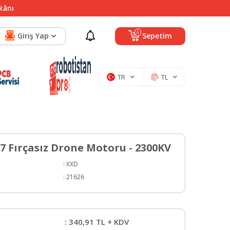
mkânı
0
Giriş Yap
Sepetim
TR
TL
7 Fırçasız Drone Motoru - 2300KV
:
XXD
:
21626
:
340,91
TL + KDV