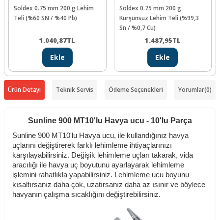
Soldex 0.75 mm 200 g Lehim
Soldex 0.75 mm 200 g
Teli (%60 SN / %40 Pb)
Kurşunsuz Lehim Teli (%99,3
Sn / %0,7 Cu)
1.040,87
TL
1.487,95
TL
Ekle
Ekle
Ürün Detayı
Teknik Servis
Ödeme Seçenekleri
Yorumlar
(0)
Sunline 900 MT10'lu Havya ucu - 10'lu Parça
Sunline 900 MT10'lu Havya ucu, ile kullandığınız havya
uçlarını değiştirerek farklı lehimleme ihtiyaçlarınızı
karşılayabilirsiniz. Değişik lehimleme uçları takarak, vida
aracılığı ile havya uç boyutunu ayarlayarak lehimleme
işlemini rahatlıkla yapabilirsiniz. Lehimleme ucu boyunu
kısaltırsanız daha çok, uzatırsanız daha az ısınır ve böylece
havyanın çalışma sıcaklığını değiştirebilirsiniz.