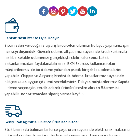
Canınız Nasıl İsterse Öyle Ödeyin
Sitemizden vereceğiniz siparişlerde ödemelerinizi kolayca yapmanız için
her şeyi düşündük. Güvenli ödeme altyapımız sayesinde kredi kartınızla
hızlı bir şekilde ödemenizi gerçekleştirebilir, dilerseniz taksit
imkanlarımızdan faydalanabilirsiniz. BKM Express kullanıcısı olan
müşterilerimiz de bu ödeme yolundan pratik bir şekilde ödemelerini
yapabilir. Chippin ve Alışveriş Kredisi ile ödeme fırsatlarımız sayesinde
bütçenize en uygun çözümü seçebilirsiniz. Dileyen müşterilerimiz Kapıda
Ödeme seçeneğini tercih ederek ürününü teslim alırken ödemesini
yapabilir. Robotistan'dan sipariş verme keyfi :)
Geniş Stok Ağımızla Binlerce Ürün Kapınızda!
Stoklarımızda bulunan binlerce çeşit ürün sayesinde elektronik malzeme
satışında sizlere kesintisiz bir hizmet sunuyoruz. Tüm siparişleriniz