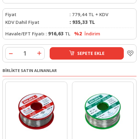
Fiyat
:
779,44
TL + KDV
KDV Dahil Fiyat
:
935,33
TL
Havale/EFT Fiyatı :
916,63
TL
%2
İndirim
SEPETE EKLE
BİRLİKTE SATIN ALINANLAR