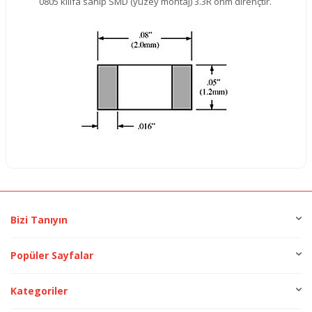
0805 kılıfa sahip SMD (yüzey montaj) 3.3R ohm dirençtir.
Bizi Tanıyın
Popüler Sayfalar
Kategoriler