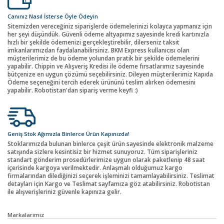
Canınız Nasıl İsterse Öyle Ödeyin
Sitemizden vereceğiniz siparişlerde ödemelerinizi kolayca yapmanız için
her şeyi düşündük. Güvenli ödeme altyapımız sayesinde kredi kartınızla
hızlı bir şekilde ödemenizi gerçekleştirebilir, dilerseniz taksit
imkanlarımızdan faydalanabilirsiniz. BKM Express kullanıcısı olan
müşterilerimiz de bu ödeme yolundan pratik bir şekilde ödemelerini
yapabilir. Chippin ve Alışveriş Kredisi ile ödeme fırsatlarımız sayesinde
bütçenize en uygun çözümü seçebilirsiniz. Dileyen müşterilerimiz Kapıda
Ödeme seçeneğini tercih ederek ürününü teslim alırken ödemesini
yapabilir. Robotistan'dan sipariş verme keyfi :)
Geniş Stok Ağımızla Binlerce Ürün Kapınızda!
Stoklarımızda bulunan binlerce çeşit ürün sayesinde elektronik malzeme
satışında sizlere kesintisiz bir hizmet sunuyoruz. Tüm siparişleriniz
standart gönderim prosedürlerimize uygun olarak paketlenip 48 saat
içerisinde kargoya verilmektedir. Anlaşmalı olduğumuz kargo
firmalarından dilediğinizi seçerek işleminizi tamamlayabilirsiniz. Teslimat
detayları için Kargo ve Teslimat sayfamıza göz atabilirsiniz. Robotistan
ile alışverişleriniz güvenle kapınıza gelir.
Markalarımız