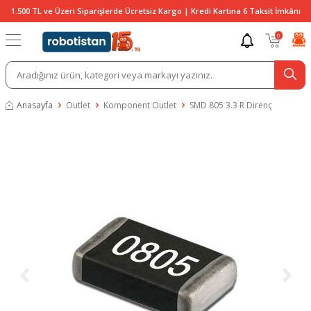
1.500 TL ve Üzeri Siparişlerde Ücretsiz Kargo | Kredi Kartına 6 Taksit İmkânı
0
Anasayfa
Outlet
Komponent Outlet
SMD 805 3.3 R Direnç