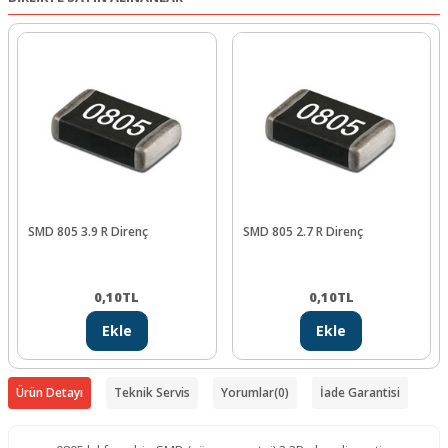
SMD 805 3.9 R Direnç
SMD 805 2.7 R Direnç
0,10
TL
0,10
TL
Ekle
Ekle
Ürün Detayı
Teknik Servis
Yorumlar
(0)
İade Garantisi