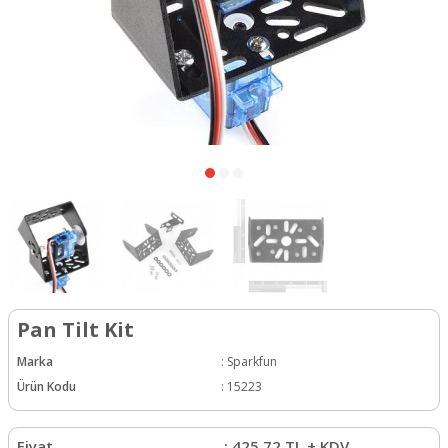
Pan Tilt Kit
Marka
:
Sparkfun
Ürün Kodu
:
15223
Fiyat
:
425,72
TL + KDV