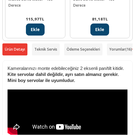
Derece
Derece
115,97
TL
81,18
TL
Ekle
Ekle
Ürün Detayı
Teknik Servis
Ödeme Seçenekleri
Yorumlar
(16)
Kameralarınızı monte edebileceğiniz 2 eksenli pan/tilt kitidir.
Kite servolar dahil değildir, ayrı satın almanız gerekir.
Mini boy servolar ile uyumludur.