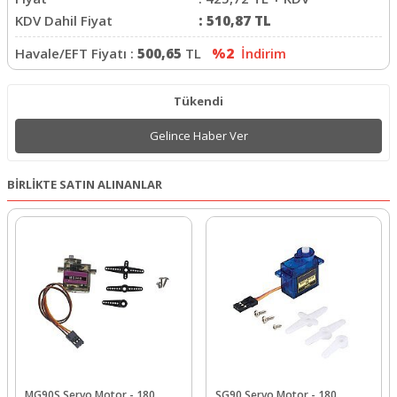
KDV Dahil Fiyat
:
510,87
TL
Havale/EFT Fiyatı :
500,65
TL
%2
İndirim
Tükendi
Gelince Haber Ver
BİRLİKTE SATIN ALINANLAR
MG90S Servo Motor - 180
SG90 Servo Motor - 180