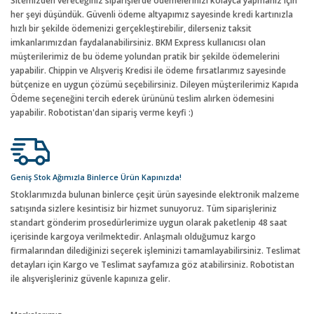
Sitemizden vereceğiniz siparişlerde ödemelerinizi kolayca yapmanız için
her şeyi düşündük. Güvenli ödeme altyapımız sayesinde kredi kartınızla
hızlı bir şekilde ödemenizi gerçekleştirebilir, dilerseniz taksit
imkanlarımızdan faydalanabilirsiniz. BKM Express kullanıcısı olan
müşterilerimiz de bu ödeme yolundan pratik bir şekilde ödemelerini
yapabilir. Chippin ve Alışveriş Kredisi ile ödeme fırsatlarımız sayesinde
bütçenize en uygun çözümü seçebilirsiniz. Dileyen müşterilerimiz Kapıda
Ödeme seçeneğini tercih ederek ürününü teslim alırken ödemesini
yapabilir. Robotistan'dan sipariş verme keyfi :)
Geniş Stok Ağımızla Binlerce Ürün Kapınızda!
Stoklarımızda bulunan binlerce çeşit ürün sayesinde elektronik malzeme
satışında sizlere kesintisiz bir hizmet sunuyoruz. Tüm siparişleriniz
standart gönderim prosedürlerimize uygun olarak paketlenip 48 saat
içerisinde kargoya verilmektedir. Anlaşmalı olduğumuz kargo
firmalarından dilediğinizi seçerek işleminizi tamamlayabilirsiniz. Teslimat
detayları için Kargo ve Teslimat sayfamıza göz atabilirsiniz. Robotistan
ile alışverişleriniz güvenle kapınıza gelir.