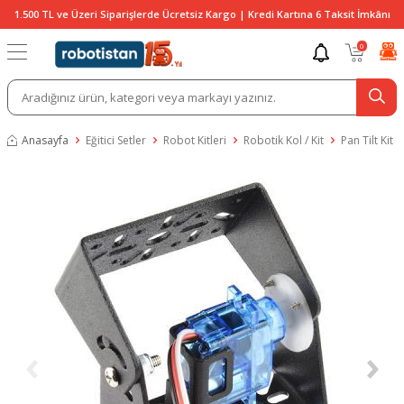
1.500 TL ve Üzeri Siparişlerde Ücretsiz Kargo | Kredi Kartına 6 Taksit İmkânı
0
Anasayfa
Eğitici Setler
Robot Kitleri
Robotik Kol / Kit
Pan Tilt Kit