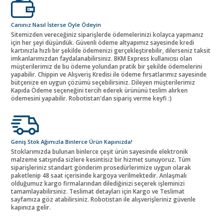
Canınız Nasıl İsterse Öyle Ödeyin
Sitemizden vereceğiniz siparişlerde ödemelerinizi kolayca yapmanız
için her şeyi düşündük. Güvenli ödeme altyapımız sayesinde kredi
kartınızla hızlı bir şekilde ödemenizi gerçekleştirebilir, dilerseniz taksit
imkanlarımızdan faydalanabilirsiniz. BKM Express kullanıcısı olan
müşterilerimiz de bu ödeme yolundan pratik bir şekilde ödemelerini
yapabilir. Chippin ve Alışveriş Kredisi ile ödeme fırsatlarımız sayesinde
bütçenize en uygun çözümü seçebilirsiniz. Dileyen müşterilerimiz
Kapıda Ödeme seçeneğini tercih ederek ürününü teslim alırken
ödemesini yapabilir. Robotistan'dan sipariş verme keyfi :)
Geniş Stok Ağımızla Binlerce Ürün Kapınızda!
Stoklarımızda bulunan binlerce çeşit ürün sayesinde elektronik
malzeme satışında sizlere kesintisiz bir hizmet sunuyoruz. Tüm
siparişleriniz standart gönderim prosedürlerimize uygun olarak
paketlenip 48 saat içerisinde kargoya verilmektedir. Anlaşmalı
olduğumuz kargo firmalarından dilediğinizi seçerek işleminizi
tamamlayabilirsiniz. Teslimat detayları için Kargo ve Teslimat
sayfamıza göz atabilirsiniz. Robotistan ile alışverişleriniz güvenle
kapınıza gelir.