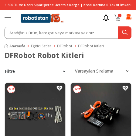
1.500 TL ve Üzeri Siparişlerde Ücretsiz Kargo | Kredi Kartına 6 Taksit İmkânı
0
Anasayfa
Eğitici Setler
DFRobot
DFRobot Kitleri
DFRobot Robot Kitleri
Filtre
%
18
%
27