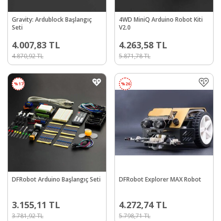
Gravity: Ardublock Başlangıç
4WD MiniQ Arduino Robot Kiti
Seti
V2.0
4.007,83
TL
4.263,58
TL
4.870,92
TL
5.871,78
TL
%
17
%
26
DFRobot Arduino Başlangıç Seti
DFRobot Explorer MAX Robot
3.155,11
TL
4.272,74
TL
3.781,92
TL
5.798,71
TL