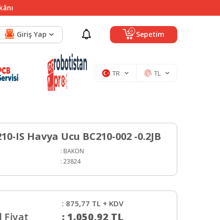
mkânı
0
Giriş Yap
Sepetim
TR
TL
10-IS Havya Ucu BC210-002 -0.2JB
:
BAKON
:
23824
:
875,77
TL + KDV
 Fiyat
:
1.050,92
TL