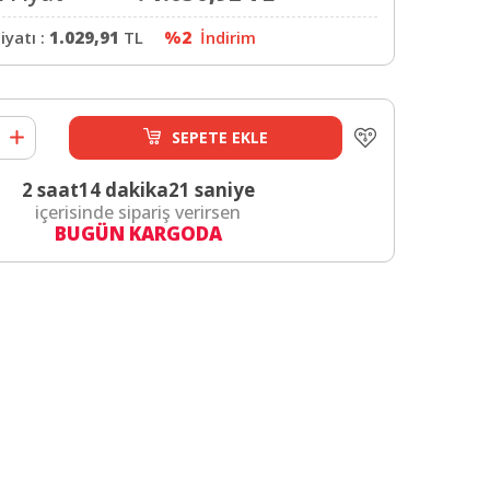
iyatı :
1.029,91
TL
%2
İndirim
SEPETE EKLE
2 saat
14 dakika
20 saniye
içerisinde sipariş verirsen
BUGÜN KARGODA