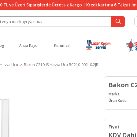
0 TL ve Üzeri Siparişlerde Ücretsiz Kargo | Kredi Kartına 6 Taksit İ
og
Arıza Kaydı
Kurumsal
Havya Ucu
Bakon C210-IS Havya Ucu BC210-002 -0.2JB
Bakon C2
Marka
Ürün Kodu
Fiyat
KDV Dahil