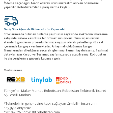
Ödeme seçeneğini tercih ederek ürününü teslim alırken ödemesini
yapabilir. Robotistan'dan sipariş verme keyfi :)
Geniş Stok Ağımızla Binlerce Ürün Kapınızda!
Stoklarımızda bulunan binlerce çeşit ürün sayesinde elektronik malzeme
satışında sizlere kesintisiz bir hizmet sunuyoruz. Tüm siparişleriniz
standart gönderim prosedürlerimize uygun olarak paketlenip 48 saat
içerisinde kargoya verilmektedir. Anlaşmalı olduğumuz kargo
firmalarından dilediğinizi seçerek işleminizi tamamlayabilirsiniz. Teslimat
detayları için Kargo ve Teslimat sayfamıza göz atabilirsiniz. Robotistan
ile alışverişleriniz güvenle kapınıza gelir.
Markalarımız
Türkiye’nin Maker Marketi Robotistan, Robotistan Elektronik Ticaret
AŞ Tescilli Markası
*Teknolojinin gelişmesine katkı sağlayan tüm bilim insanlarını
saygıyla anıyoruz.
*2010-2026 Copyright robotistan.com