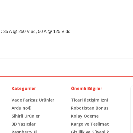
: 35 A @ 250 V ac, 50 A @ 125 V dc
Kategoriler
Önemli Bilgiler
Vade Farksız Ürünler
Ticari İletişim İzni
Arduino®
Robotistan Bonus
Sihirli Ürünler
Kolay Ödeme
3D Yazıcılar
Kargo ve Teslimat
Raspberry Pi
Gizlilik ve Güvenlik