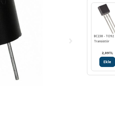
BC238 - TO92
Transistör
2,09
TL
Ekle