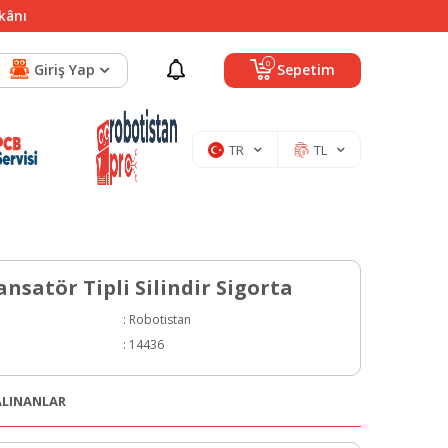
mkânı
0
Giriş Yap
Sepetim
TR
TL
nsatör Tipli Silindir Sigorta
:
Robotistan
:
14436
 ALINANLAR