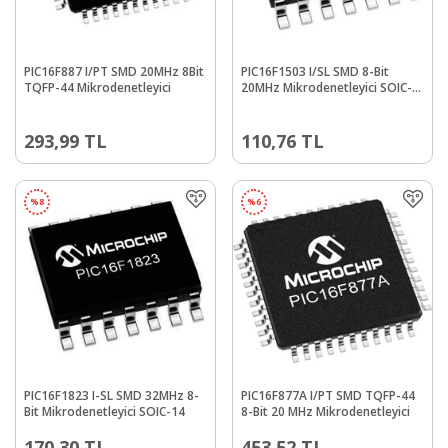
PIC16F887 I/PT SMD 20MHz 8Bit
PIC16F1503 I/SL SMD 8-Bit
TQFP-44 Mikrodenetleyici
20MHz Mikrodenetleyici SOIC-
14
293,99
TL
110,76
TL
%
8
%
6
PIC16F1823 I-SL SMD 32MHz 8-
PIC16F877A I/PT SMD TQFP-44
Bit Mikrodenetleyici SOIC-14
8-Bit 20 MHz Mikrodenetleyici
170,30
TL
453,52
TL