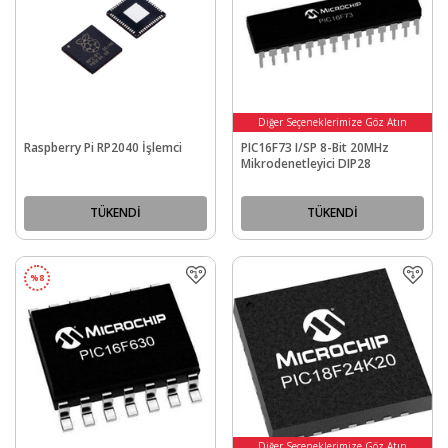
Diğer Seçeneklerimize Göz Atın
Raspberry Pi RP2040 İşlemci
PIC16F73 I/SP 8-Bit 20MHz
Mikrodenetleyici DIP28
TÜKENDİ
TÜKENDİ
%
8
Diğer Seçeneklerimize Göz Atın