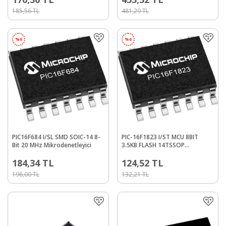
185,56
TL
481,29
TL
%
6
%
6
PIC16F684 I/SL SMD SOIC-14 8-
PIC-16F1823 I/ST MCU 8BIT
Bit 20 MHz Mikrodenetleyici
3.5KB FLASH 14TSSOP
Mikrodenetleyici
184,34
TL
124,52
TL
196,00
TL
132,21
TL