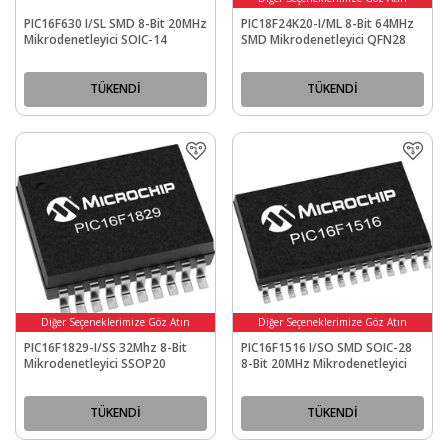
PIC16F630 I/SL SMD 8-Bit 20MHz
PIC18F24K20-I/ML 8-Bit 64MHz
Mikrodenetleyici SOIC-14
SMD Mikrodenetleyici QFN28
TÜKENDİ
TÜKENDİ
Diğer Seçeneklerimize Göz Atın
Diğer Seçeneklerimize Göz Atın
PIC16F1829-I/SS 32Mhz 8-Bit
PIC16F1516 I/SO SMD SOIC-28
Mikrodenetleyici SSOP20
8-Bit 20MHz Mikrodenetleyici
TÜKENDİ
TÜKENDİ