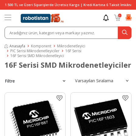
1.500 TL ve Üzeri Siparişlerde Ücretsiz Kargo | Kredi Kartına 6 Taksit İmkânı
0
Anasayfa
Komponent
Mikrodenetleyici
PIC Serisi Mikrodenetleyiciler
16F Serisi
16F Serisi SMD Mikrodenetleyici
16F Serisi SMD Mikrodenetleyiciler
Filtre